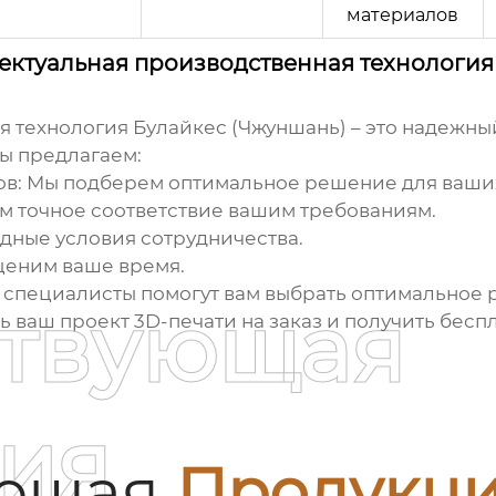
материалов
ектуальная производственная технология
 технология Булайкес (Чжуншань) – это надежны
Мы предлагаем:
в:
Мы подберем оптимальное решение для ваших
м точное соответствие вашим требованиям.
дные условия сотрудничества.
еним ваше время.
специалисты помогут вам выбрать оптимальное р
ствующая
ть ваш проект
3D-печати на заказ
и получить бесп
ия
ующая
Продукц