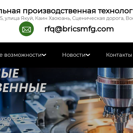
ьная производственная технолог
15, улица Якуй, Каин Хаоюань, Сценическая дорога, В
rfq@bricsmfg.com

е возможности
Новости
Контакты

