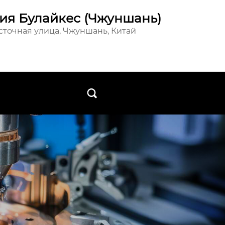
ия Булайкес (Чжуншань)
осточная улица, Чжуншань, Китай
