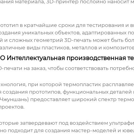
зания материала, 3D-принтер послойно наносит м
ототип в кратчайшие сроки для тестирования и 
здания уникальных объектов, адаптированных по
 и сложных геометрий 3D-печать может быть бол
зличные виды пластиков, металлов и композитов
О Интеллектуальная производственная т
D-печати на заказ
, чтобы соответствовать потребн
хнология, при которой термопластик расплавляет
я создания прототипов, функциональных деталей
(Чжуншань) предоставляет широкий спектр термо
проектов.
оторые затвердевают под воздействием ультрафи
ьно подходит для создания мастер-моделей и юв