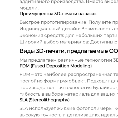
аддитивного производства. Вместо выре
модели.
Преимущества 3D-печати на заказ
Быстрое прототипирование:
Получите пр
Индивидуальный дизайн:
Возможность со
Экономия средств:
Для небольших партий
Широкий выбор материалов:
Доступны ра
Виды 3D-печати, предлагаемые ОО
Мы предлагаем различные технологии
3
FDM (Fused Deposition Modeling)
FDM – это наиболее распространенная те
послойно формируя объект. Подходит дл
производственная технология Булайкес 
гибкость в выборе материала для ваших 
SLA (Stereolithography)
SLA использует жидкие фотополимеры, к
высокую точность и детализацию, идеал