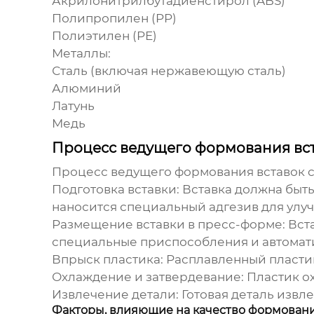
Акрилонитрилбутадиенстирол (ABS)
Полипропилен (PP)
Полиэтилен (PE)
Металлы:
Сталь (включая нержавеющую сталь)
Алюминий
Латунь
Медь
Процесс ведущего формования вст
Процесс
ведущего формования вставок
с
Подготовка вставки:
Вставка должна быть
наносится специальный адгезив для улу
Размещение вставки в пресс-форме:
Вста
специальные приспособления и автомат
Впрыск пластика:
Расплавленный пластик
Охлаждение и затвердевание:
Пластик ох
Извлечение детали:
Готовая деталь извл
Факторы, влияющие на качество формовани