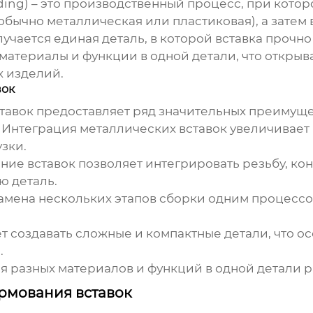
lding) – это производственный процесс, при кот
обычно металлическая или пластиковая), а затем
учается единая деталь, в которой вставка прочно
 материалы и функции в одной детали, что откры
 изделий.
вок
тавок
предоставляет ряд значительных преимуще
Интеграция металлических вставок увеличивает 
зки.
ие вставок позволяет интегрировать резьбу, ко
ю деталь.
амена нескольких этапов сборки одним процессо
т создавать сложные и компактные детали, что о
.
я разных материалов и функций в одной детали 
рмования вставок