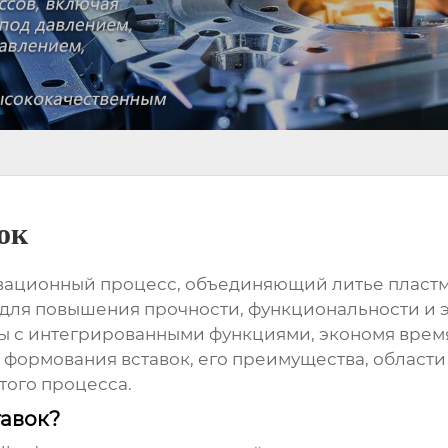
ок
овационный процесс, объединяющий литье пластм
для повышения прочности, функциональности и эс
ы с интегрированными функциями, экономя время 
 формования вставок
, его преимущества, област
того процесса.
тавок?