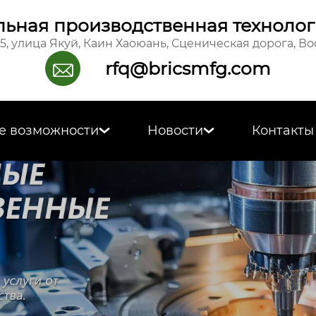
ьная производственная технолог
15, улица Якуй, Каин Хаоюань, Сценическая дорога, В
rfq@bricsmfg.com

е возможности
Новости
Контакты

