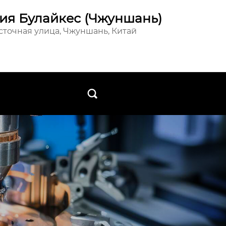
ия Булайкес (Чжуншань)
осточная улица, Чжуншань, Китай
