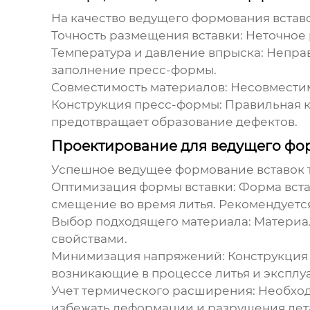
На качество
ведущего формования встав
Точность размещения вставки:
Неточное 
Температура и давление впрыска:
Неправ
заполнение пресс-формы.
Совместимость материалов:
Несовместим
Конструкция пресс-формы:
Правильная к
предотвращает образование дефектов.
Проектирование для ведущего фо
Успешное
ведущее формование вставок
Оптимизация формы вставки:
Форма вста
смещение во время литья. Рекомендуется
Выбор подходящего материала:
Материал
свойствами.
Минимизация напряжений:
Конструкция 
возникающие в процессе литья и эксплу
Учет термического расширения:
Необход
избежать деформации и разрушения дет