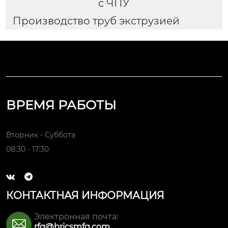
с ЧПУ
Производство труб экструзией
ВРЕМЯ РАБОТЫ
Вторник - Суббота
08:30 - 17:30


КОНТАКТНАЯ ИНФОРМАЦИЯ
Электронная почта:

rfq@bricsmfg.com