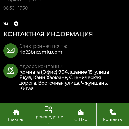
Вторник - Суббота
08:30 - 17:30


КОНТАКТНАЯ ИНФОРМАЦИЯ
Электронная почта:

rfq@bricsmfg.com
Адресс компании:

Комната (Офис) 904, здание 15, улица
Якуй, Каин Хаоюань, Сценическая
дорога, Восточная улица, Чжуншань,
Китай




Авторское право© ООО Интеллектуальная
производственная технология Булайкес (Чжуншань)
Производстве.
Главная
О Нас
Контакты
..