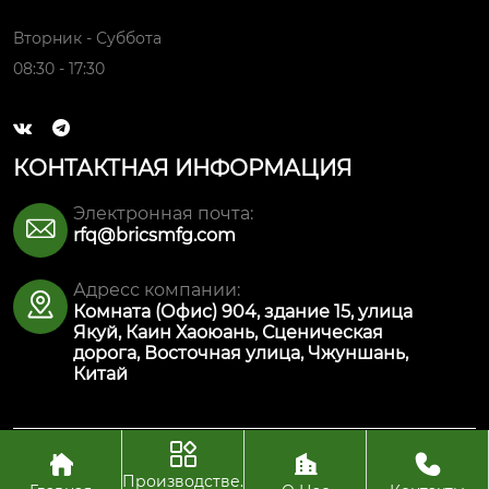
Вторник - Суббота
08:30 - 17:30


КОНТАКТНАЯ ИНФОРМАЦИЯ
Электронная почта:

rfq@bricsmfg.com
Адресс компании:

Комната (Офис) 904, здание 15, улица
Якуй, Каин Хаоюань, Сценическая
дорога, Восточная улица, Чжуншань,
Китай




Авторское право© ООО Интеллектуальная
производственная технология Булайкес (Чжуншань)
Производстве.