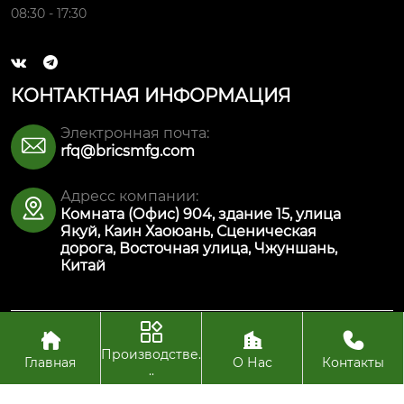
08:30 - 17:30


КОНТАКТНАЯ ИНФОРМАЦИЯ
Электронная почта:

rfq@bricsmfg.com
Адресс компании:

Комната (Офис) 904, здание 15, улица
Якуй, Каин Хаоюань, Сценическая
дорога, Восточная улица, Чжуншань,
Китай




Авторское право© ООО Интеллектуальная
производственная технология Булайкес (Чжуншань)
Производстве.
Главная
О Нас
Контакты
..