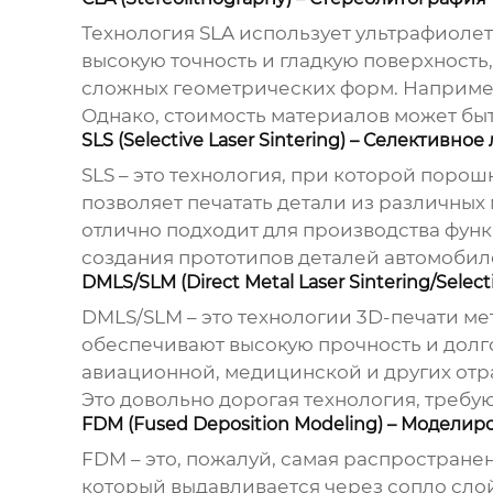
Технология SLA использует ультрафиоле
высокую точность и гладкую поверхность
сложных геометрических форм. Например
Однако, стоимость материалов может бы
SLS (Selective Laser Sintering) – Селективно
SLS – это технология, при которой пор
позволяет печатать детали из различных
отлично подходит для производства фун
создания прототипов деталей автомобил
DMLS/SLM (Direct Metal Laser Sintering/Sel
DMLS/SLM – это технологии 3D-печати ме
обеспечивают высокую прочность и долг
авиационной, медицинской и других отра
Это довольно дорогая технология, треб
FDM (Fused Deposition Modeling) – Модели
FDM – это, пожалуй, самая распростране
который выдавливается через сопло слой