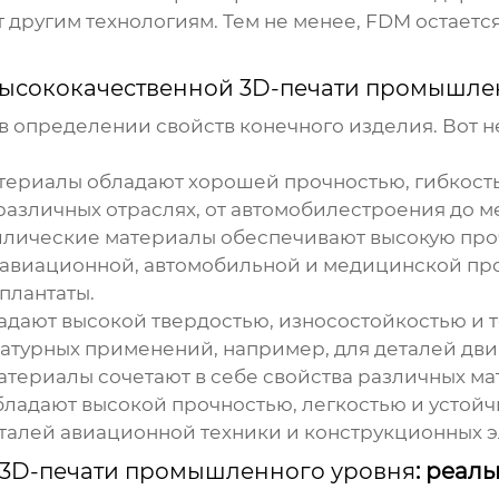
т другим технологиям. Тем не менее, FDM остает
ысококачественной 3D-печати промышле
в определении свойств конечного изделия. Вот н
териалы обладают хорошей прочностью, гибкост
различных отраслях, от автомобилестроения до 
лические материалы обеспечивают высокую прочн
й авиационной, автомобильной и медицинской 
плантаты.
дают высокой твердостью, износостойкостью и т
атурных применений, например, для деталей дви
териалы сочетают в себе свойства различных м
ладают высокой прочностью, легкостью и устойч
еталей авиационной техники и конструкционных э
 3D-печати промышленного уровня
: реал