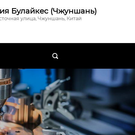
ия Булайкес (Чжуншань)
осточная улица, Чжуншань, Китай
