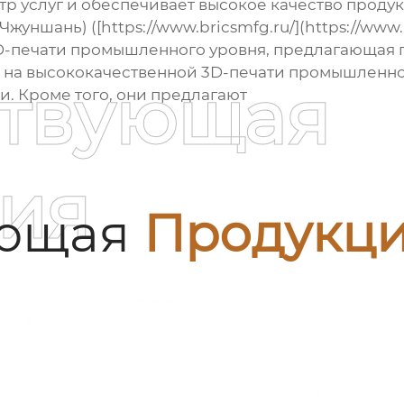
тр услуг и обеспечивает высокое качество проду
уншань) ([https://www.bricsmfg.ru/](https://www.b
D-печати промышленного уровня, предлагающая п
 на
высококачественной 3D-печати промышленно
ствующая
. Кроме того, они предлагают
ия
ующая
Продукц