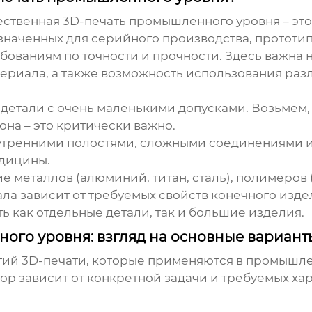
ественная 3D-печать промышленного уровня
– эт
азначенных для серийного производства, прототи
ованиям по точности и прочности. Здесь важна не
ериала, а также возможность использования раз
детали с очень маленькими допусками. Возьмем, 
она – это критически важно.
утренними полостями, сложными соединениями и 
дицины.
 металлов (алюминий, титан, сталь), полимеров (
а зависит от требуемых свойств конечного изде
ь как отдельные детали, так и большие изделия.
ого уровня: взгляд на основные вариант
гий 3D-печати, которые применяются в промышле
ор зависит от конкретной задачи и требуемых ха