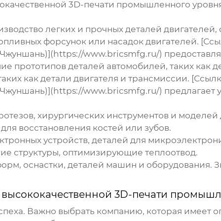
окачественной 3D-печати промышленного уровн
зводство легких и прочных деталей двигателей,
опливных форсунок или насадок двигателей. [Ссы
жуншань)](https://www.bricsmfg.ru/) предоставл
ие прототипов деталей автомобилей, таких как де
аких как детали двигателя и трансмиссии. [Ссыл
жуншань)](https://www.bricsmfg.ru/) предлагает 
ротезов, хирургических инструментов и моделей
для восстановления костей или зубов.
ктронных устройств, деталей для микроэлектрони
ие структуры, оптимизирующие теплоотвод.
орм, оснастки, деталей машин и оборудования. 
я
высококачественной 3D-печати промышл
спеха. Важно выбрать компанию, которая имеет 