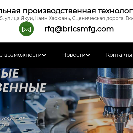
ьная производственная технолог
15, улица Якуй, Каин Хаоюань, Сценическая дорога, В
rfq@bricsmfg.com

е возможности
Новости
Контакты

