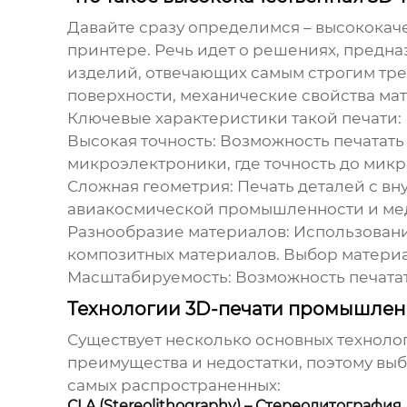
Давайте сразу определимся –
высококач
принтере. Речь идет о решениях, предн
изделий, отвечающих самым строгим треб
поверхности, механические свойства мат
Ключевые характеристики такой печати:
Высокая точность:
Возможность печатать 
микроэлектроники, где точность до микр
Сложная геометрия:
Печать деталей с вн
авиакосмической промышленности и ме
Разнообразие материалов:
Использование
композитных материалов. Выбор материал
Масштабируемость:
Возможность печатат
Технологии 3D-печати промышленн
Существует несколько основных техноло
преимущества и недостатки, поэтому выб
самых распространенных:
СLA (Stereolithography) – Стереолитография