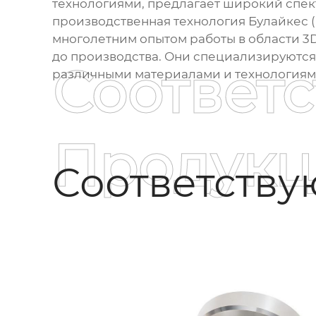
технологиями, предлагает широкий спек
производственная технология Булайкес (Чж
многолетним опытом работы в области 3
до производства. Они специализируются
Соответ
различными материалами и технологиями
Продукц
Соответств