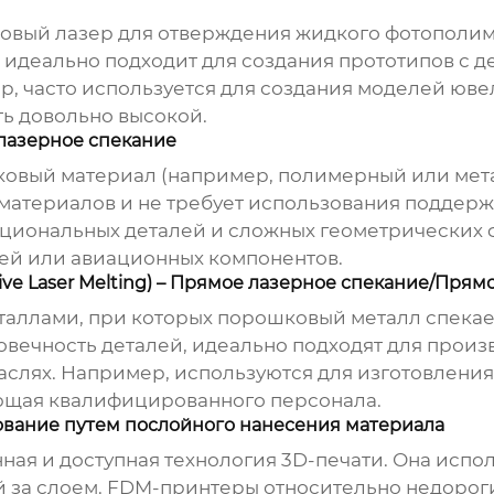
товый лазер для отверждения жидкого фотополим
, идеально подходит для создания прототипов с
, часто используется для создания моделей юве
ть довольно высокой.
е лазерное спекание
ошковый материал (например, полимерный или мет
 материалов и не требует использования поддерж
кциональных деталей и сложных геометрических 
ей или авиационных компонентов.
ective Laser Melting) – Прямое лазерное спекание/Пр
таллами, при которых порошковый металл спекае
овечность деталей, идеально подходят для произ
слях. Например, используются для изготовления
ующая квалифицированного персонала.
рование путем послойного нанесения материала
нная и доступная технология 3D-печати. Она исп
 за слоем. FDM-принтеры относительно недороги