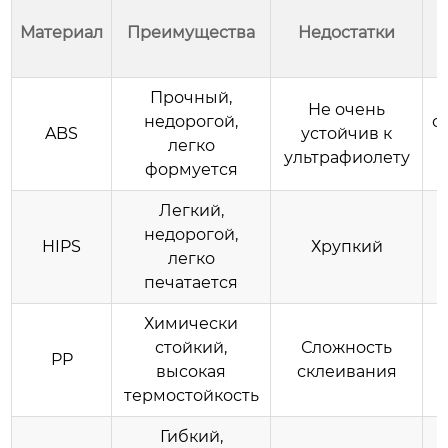
Материал
Преимущества
Недостатки
Прочный,
Не очень
недорогой,
о
ABS
устойчив к
легко
ультрафиолету
формуется
Легкий,
недорогой,
HIPS
Хрупкий
легко
печатается
Химически
стойкий,
Сложность
PP
высокая
склеивания
термостойкость
Гибкий,