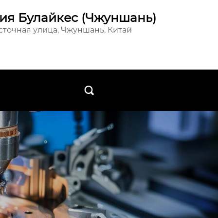
ия Булайкес (Чжуншань)
осточная улица, Чжуншань, Китай
