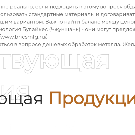
лне реально, если подходить к этому вопросу об
ользовать стандартные материалы и договариватьс
учшим вариантом. Важно найти баланс между цено
ология Булайкес (Чжуншань) - они могут предло
//www.bricsmfg.ru/
.
аться в вопросе
дешевых обработок металла
. Жел
ствующая
ия
ующая
Продукц