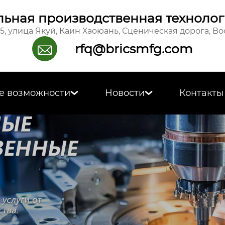
ьная производственная технолог
15, улица Якуй, Каин Хаоюань, Сценическая дорога, В
rfq@bricsmfg.com

е возможности
Новости
Контакты

