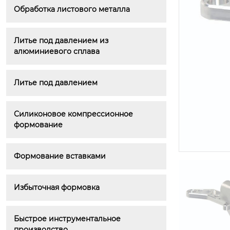
Обработка листового металла
Промышленные фланцы
Литье под давлением из 
алюминиевого сплава
Литье под давлением
Силиконовое компрессионное 
формование
Формование вставками
Избыточная формовка
Быстрое инструментальное 
Торцевая крышка двигателя (ли
тьё под давлением)
производство