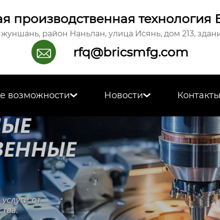
я производственная технология 
жуншань, район Наньлан, улица Исянь, дом 213, здани
rfq@bricsmfg.com

е возможности
Новости
Контакт

