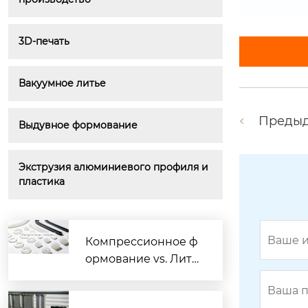
3D-печать
Вакуумное литье
Преды
Выдувное формование
Экструзия алюминиевого профиля и 
пластика
Компрессионное ф
ормование vs. Лить
ё жидкого силикон
а: когда пора менят