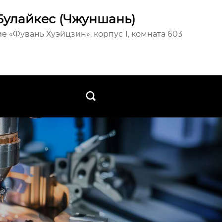
Булайкес (Чжуншань)
е «Фувань Хуэйцзин», корпус 1, комната 603
ы
