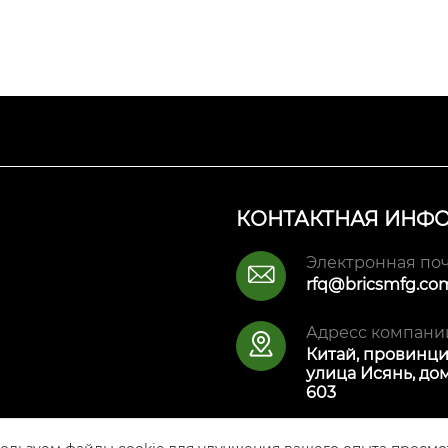
КОНТАКТНАЯ ИНФ
Электронная поч

rfq@bricsmfg.co
Адресс компани

Китай, провинци
улица Исянь, дом
603