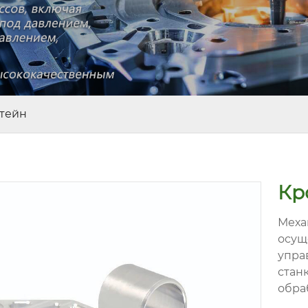
тейн
Кр
Меха
осущ
упра
стан
обра