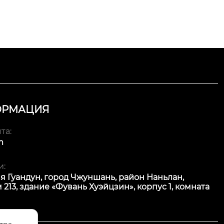
ОРМАЦИЯ
та:
m
и:
я Гуандун, город Чжуншань, район Наньлан,
 213, здание «Фувань Хуэйцзин», корпус 1, комната