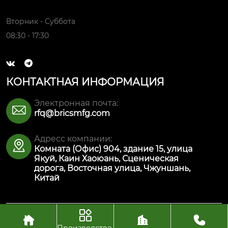
Вторник - Суббота
08:30 - 17:30


КОНТАКТНАЯ ИНФОРМАЦИЯ
Электронная почта:

rfq@bricsmfg.com
Адресс компании:

Комната (Офис) 904, здание 15, улица
Якуй, Каин Хаоюань, Сценическая
дорога, Восточная улица, Чжуншань,
Китай




Авторское право© ООО Интеллектуальная
производственная технология Булайкес (Чжуншань)
Производстве.