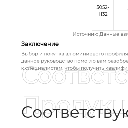
5052-
H32
Источник: Данные вз
Заключение
Выбор и покупка
алюминиевого профиля
данное руководство помогло вам разобр
Соответ
к специалистам, чтобы получить квалиф
Продукц
Соответств