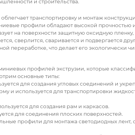
ышленности и строительства.
 облегчает транспортировку и монтаж конструкци
иниевые профили обладают высокой прочностью и
ует на поверхности защитную оксидную пленку,
ся, сверлится, сваривается и подвергается дру
й переработке, что делает его экологически ч
миниевых профилей экструзии
, которые классиф
отрим основные типы:
зуется для создания угловых соединений и укре
му и используется для транспортировки жидкостей
льзуется для создания рам и каркасов.
уется для соединения плоских поверхностей.
ьные профили для монтажа светодиодных лент, о