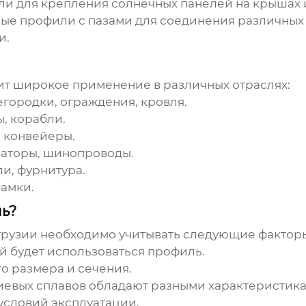
и для крепления солнечных панелей на крышах и
е профили с пазами для соединения различных 
и.
т широкое применение в различных отраслях:
егородки, ограждения, кровля.
, корабли.
, конвейеры.
иаторы, шинопроводы.
и, фурнитура.
рамки.
ь?
трузии
необходимо учитывать следующие фактор
й будет использоваться профиль.
 размера и сечения.
вых сплавов обладают разными характеристиками
условий эксплуатации.