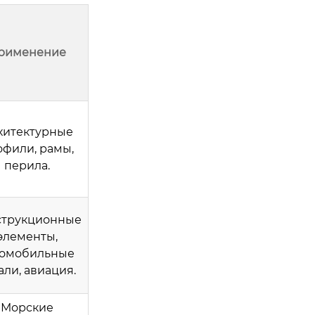
рименение
хитектурные
офили, рамы,
перила.
струкционные
элементы,
томобильные
али, авиация.
Морские