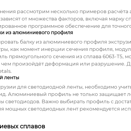
нения рассмотрим несколько примеров расчёта
зависят от множества факторов, включая марку сп
рованное программное обеспечение для точного
лки из алюминиевого профиля
ровать балку из
алюминиевого профиля экструз
тры, как момент инерции сечения профиля, модул
ь прямоугольного сечения из сплава 6063-T5, м
е чем произойдёт деформация или разрушение. Д
tals
.
й ленты
трузии
для светодиодной ленты, необходимо учит
ид. Алюминиевый профиль не только защищает ле
жбы светодиодов. Важно выбирать профиль с дост
ля мощных светодиодных лент рекомендуется ис
иевых сплавов