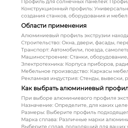
Профиль для солнечных панелей:
Профил
Конструкционный профиль:
Универсальны
создания станков, оборудования и мебел
Области применения
Алюминиевый профиль экструзии
находи
Строительство:
Окна, двери, фасады, пер
Транспорт:
Автомобили, поезда, самолеты
Машиностроение:
Станки, оборудование
Электротехника:
Корпуса приборов, рад
Мебельное производство:
Каркасы мебел
Рекламная индустрия:
Стенды, вывески, 
Как выбрать алюминиевый профил
При выборе
алюминиевого профиля экс
Назначение:
Определите, для каких целе
Размеры:
Выберите профиль подходящего
Марка сплава:
Различные марки алюминие
Выберите сплав, подходящий для ваших 