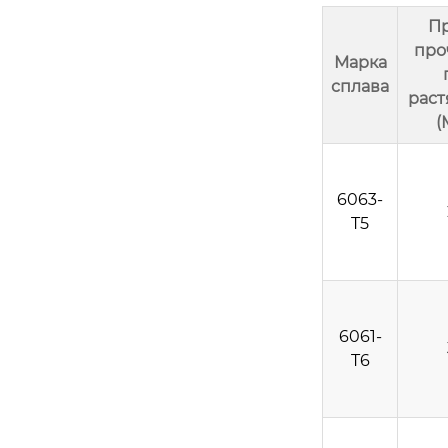
П
про
Марка
сплава
рас
(
6063-
T5
6061-
T6