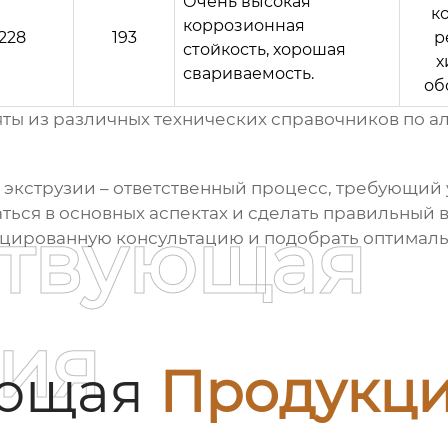
Очень высокая
к
коррозионная
228
193
р
стойкость, хорошая
х
свариваемость.
об
яты из различных технических справочников по 
 экструзии
– ответственный процесс, требующий 
аться в основных аспектах и сделать правильный
ствующая
ицированную консультацию и подобрать оптималь
ия
ующая
Продукц