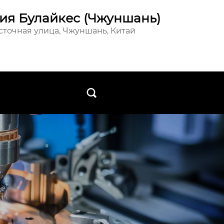
ия Булайкес (Чжуншань)
осточная улица, Чжуншань, Китай
