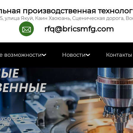
ьная производственная технолог
15, улица Якуй, Каин Хаоюань, Сценическая дорога, В
rfq@bricsmfg.com

е возможности
Новости
Контакты

