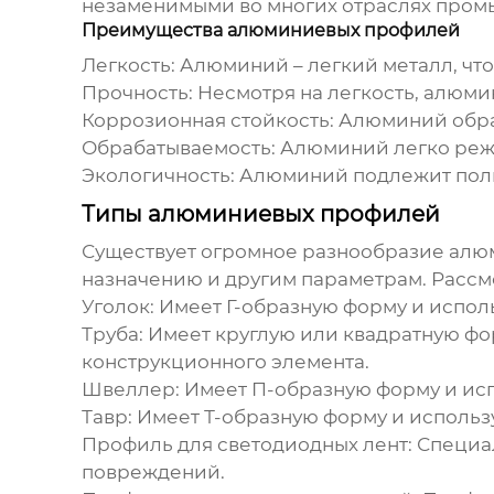
незаменимыми во многих отраслях пром
Преимущества алюминиевых профилей
Легкость:
Алюминий – легкий металл, что
Прочность:
Несмотря на легкость, алюм
Коррозионная стойкость:
Алюминий образ
Обрабатываемость:
Алюминий легко режет
Экологичность:
Алюминий подлежит полно
Типы алюминиевых профилей
Существует огромное разнообразие
алю
назначению и другим параметрам. Рассм
Уголок:
Имеет Г-образную форму и исполь
Труба:
Имеет круглую или квадратную фор
конструкционного элемента.
Швеллер:
Имеет П-образную форму и испо
Тавр:
Имеет Т-образную форму и использ
Профиль для светодиодных лент:
Специал
повреждений.