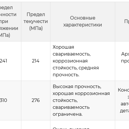
редел
чности
Предел
Основные
при
текучести
П
характеристики
тяжении
(МПа)
МПа)
Хорошая
свариваемость,
Ар
241
214
коррозионная
пр
стойкость, средняя
прочность.
Высокая прочность,
Кон
хорошая коррозионная
310
276
стойкость,
ав
свариваемость
дет
ограничена.