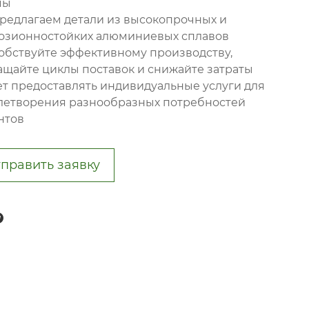
мы
редлагаем детали из высокопрочных и
озионностойких алюминиевых сплавов
обствуйте эффективному производству,
ащайте циклы поставок и снижайте затраты
т предоставлять индивидуальные услуги для
летворения разнообразных потребностей
нтов
править заявку
