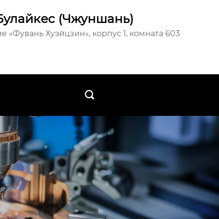
Булайкес (Чжуншань)
е «Фувань Хуэйцзин», корпус 1, комната 603
ы
