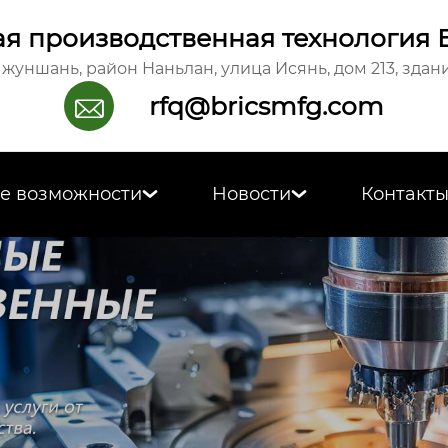
я производственная технология 
жуншань, район Наньлан, улица Исянь, дом 213, здани
rfq@bricsmfg.com

е возможности
Новости
Контакт

