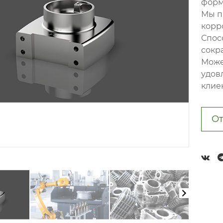
фор
Мы п
корр
Спос
сокр
Може
удов
клие
От
