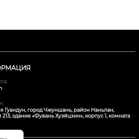
ОРМАЦИЯ
та:
m
и:
я Гуандун, город Чжуншань, район Наньлан,
 213, здание «Фувань Хуэйцзин», корпус 1, комната