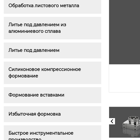
Обработка листового металла
Литье под давлением из алюми
ниевого сплава
Литье под давлением из 
алюминиевого сплава
Литье под давлением
Силиконовое компрессионное 
формование
Формование вставками
Избыточная формовка
Быстрое инструментальное 
Крепеж для аэрокосмической о
трасли
производство