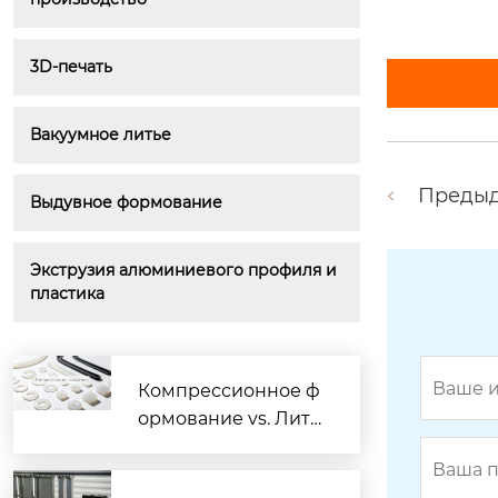
3D-печать
Вакуумное литье
Преды
Выдувное формование
Экструзия алюминиевого профиля и 
пластика
Компрессионное ф
ормование vs. Лить
ё жидкого силикон
а: когда пора менят