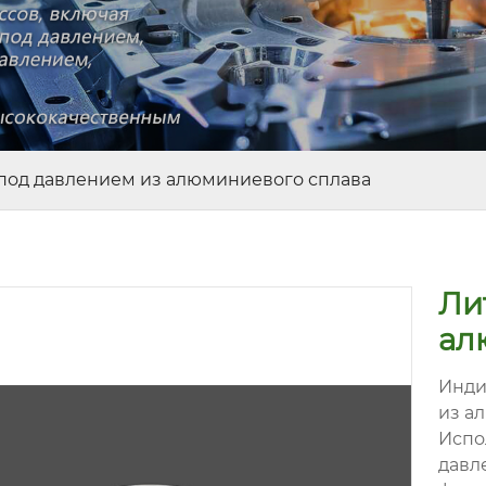
под давлением из алюминиевого сплава
Ли
ал
Инди
из а
Испо
давл