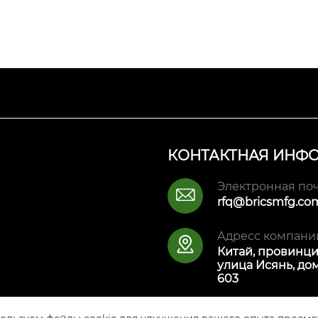
КОНТАКТНАЯ ИНФ
Электронная поч

rfq@bricsmfg.co
Адресс компани

Китай, провинци
улица Исянь, дом
603