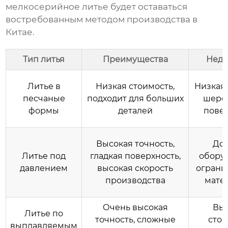
мелкосерийное литье
будет оставаться
востребованным методом производства в
Китае.
Тип литья
Преимущества
Недо
Литье в
Низкая стоимость,
Низкая 
песчаные
подходит для больших
шеро
формы
деталей
пове
Высокая точность,
До
Литье под
гладкая поверхность,
обору
давлением
высокая скорость
ограни
производства
мате
Очень высокая
Вы
Литье по
точность, сложные
стои
выплавляемым