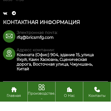


КОНТАКТНАЯ ИНФОРМАЦИЯ
Электронная почта:

rfq@bricsmfg.com
Адресс компании:

Комната (Офис) 904, здание 15, улица
Якуй, Каин Хаоюань, Сценическая
дорога, Восточная улица, Чжуншань,
Китай




Авторское право© ООО Интеллектуальная
производственная технология Булайкес (Чжуншань)
Производстве.
Главная
О Нас
Контакты
..