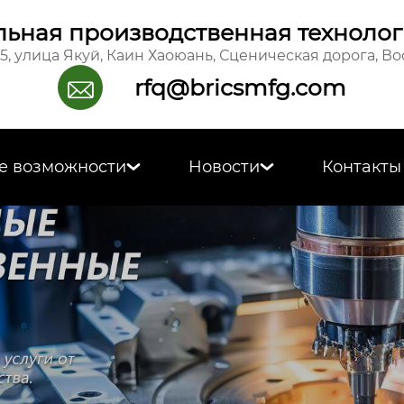
ьная производственная технолог
15, улица Якуй, Каин Хаоюань, Сценическая дорога, В
rfq@bricsmfg.com

е возможности
Новости
Контакты

