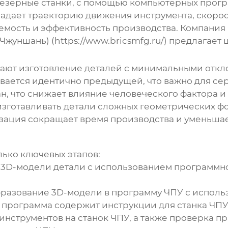
резерные станки, с помощью компьютерных прогр
задает траекторию движения инструмента, скорос
яемость и эффективность производства. Компани
Чжуншань) (
https://www.bricsmfg.ru/
) предлагает 
ают изготовление деталей с минимальными откл
вается идентично предыдущей, что важно для се
, что снижает влияние человеческого фактора и
зготавливать детали сложных геометрических ф
ация сокращает время производства и уменьшае
ько ключевых этапов:
3D-модели детали с использованием программно
разование 3D-модели в программу ЧПУ с исполь
а программа содержит инструкции для станка ЧПУ
 инструментов на станок ЧПУ, а также проверка п