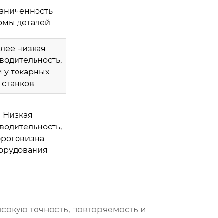
аниченность
рмы деталей
лее низкая
водительность,
 у токарных
станков
Низкая
водительность,
ороговизна
орудования
сокую точность, повторяемость и