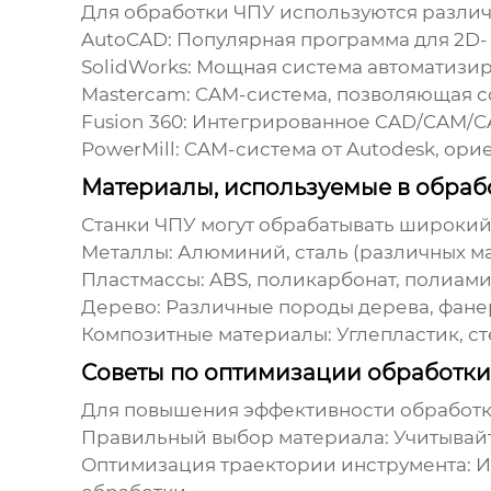
Для
обработки ЧПУ
используются различ
AutoCAD:
Популярная программа для 2D-
SolidWorks:
Мощная система автоматизир
Mastercam:
CAM-система, позволяющая со
Fusion 360:
Интегрированное CAD/CAM/CA
PowerMill:
CAM-система от Autodesk, ори
Материалы, используемые в обраб
Станки ЧПУ могут обрабатывать широкий
Металлы:
Алюминий, сталь (различных маро
Пластмассы:
ABS, поликарбонат, полиами
Дерево:
Различные породы дерева, фане
Композитные материалы:
Углепластик, ст
Советы по оптимизации обработк
Для повышения эффективности
обработ
Правильный выбор материала:
Учитывайт
Оптимизация траектории инструмента:
И