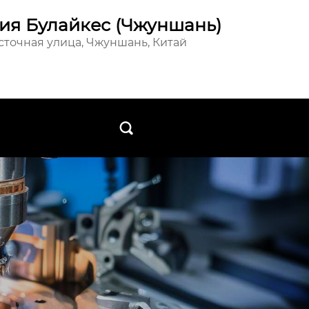
ия Булайкес (Чжуншань)
осточная улица, Чжуншань, Китай
