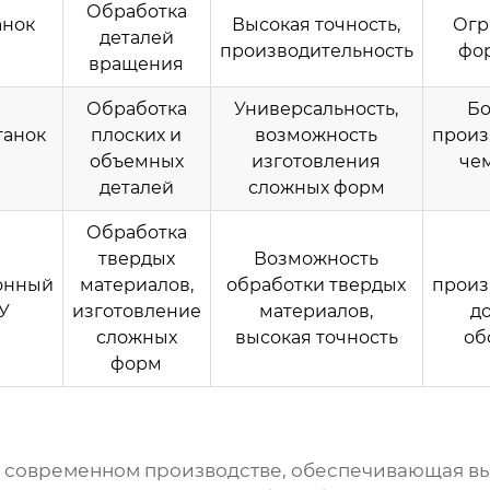
Обработка
анок
Высокая точность,
Огр
деталей
производительность
фо
вращения
Обработка
Универсальность,
Бо
танок
плоских и
возможность
произ
объемных
изготовления
чем
деталей
сложных форм
Обработка
твердых
Возможность
онный
материалов,
обработки твердых
произ
У
изготовление
материалов,
д
сложных
высокая точность
об
форм
 в современном производстве, обеспечивающая вы