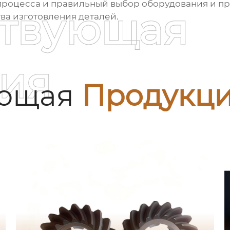
 процесса и правильный выбор оборудования и п
ствующая
ва изготовления деталей.
ия
ующая
Продукц