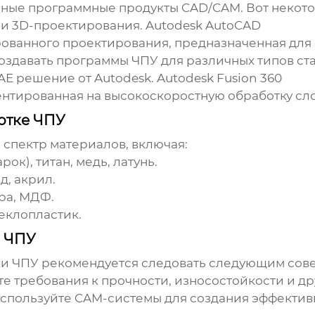
ные программные продукты CAD/CAM. Вот некото
 и 3D-проектирования.
Autodesk AutoCAD
ованного проектирования, предназначенная для
здавать программы ЧПУ для различных типов ст
E решение от Autodesk.
Autodesk Fusion 360
ентированная на высокоскоростную обработку сл
отке ЧПУ
 спектр материалов, включая:
к), титан, медь, латунь.
д, акрил.
ра, МДФ.
еклопластик.
и ЧПУ
ки ЧПУ
рекомендуется следовать следующим сове
е требования к прочности, износостойкости и др
спользуйте CAM-системы для создания эффектив