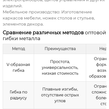
изделий.
Мебельное производство:
Изготовление
каркасов мебели, ножек столов и стульев,
элементов декора.
Сравнение различных методов
оптовой
гибки металла
Метод
Преимущества
Недо
Ограни
Простота,
V-образная
форме
универсальность,
гибка
возм
низкая стоимость
образова
Ограни
Плавные изгибы,
Гибка по
сложнос
отсутствие острых
радиусу
более
углов
сто