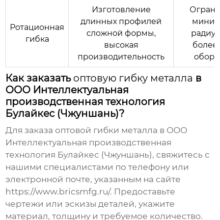
Изготовление
Ограни
длинных профилей
миним
Ротационная
сложной формы,
радиус
гибка
высокая
более
производительность
обору
Как заказать
оптовую гибку металла
в
ООО Интеллектуальная
производственная технология
Булайкес (Чжуншань)?
Для заказа
оптовой гибки металла
в ООО
Интеллектуальная производственная
технология Булайкес (Чжуншань), свяжитесь с
нашими специалистами по телефону или
электронной почте, указанным на сайте
https://www.bricsmfg.ru/
. Предоставьте
чертежи или эскизы деталей, укажите
материал, толщину и требуемое количество.