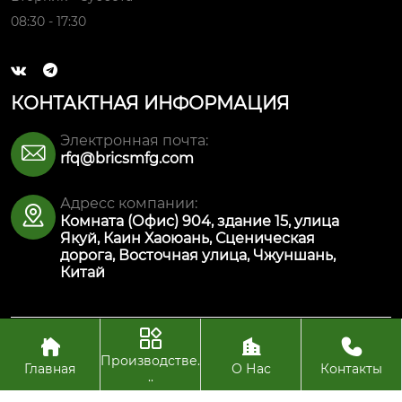
08:30 - 17:30


КОНТАКТНАЯ ИНФОРМАЦИЯ
Электронная почта:

rfq@bricsmfg.com
Адресс компании:

Комната (Офис) 904, здание 15, улица
Якуй, Каин Хаоюань, Сценическая
дорога, Восточная улица, Чжуншань,
Китай




Авторское право© ООО Интеллектуальная
производственная технология Булайкес (Чжуншань)
Производстве.
Главная
О Нас
Контакты
..