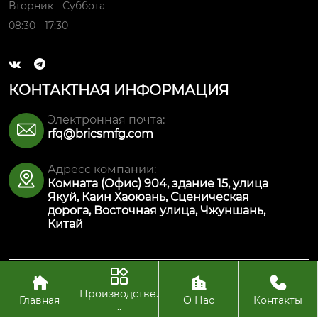
Вторник - Суббота
08:30 - 17:30


КОНТАКТНАЯ ИНФОРМАЦИЯ
Электронная почта:

rfq@bricsmfg.com
Адресс компании:

Комната (Офис) 904, здание 15, улица
Якуй, Каин Хаоюань, Сценическая
дорога, Восточная улица, Чжуншань,
Китай




Авторское право© ООО Интеллектуальная
производственная технология Булайкес (Чжуншань)
Производстве.
Главная
О Нас
Контакты
..