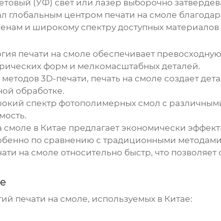
товый (УФ) свет или лазер выборочно затвердева
ал глобальным центром
печати на смоле
благодар
енам и широкому спектру доступных материалов и
огия
печати на смоле
обеспечивает превосходную 
трических форм и мелкомасштабных деталей.
х методов 3D-печати,
печать на смоле
создает дета
ной обработке.
окий спектр фотополимерных смол с различными 
мость.
а смоле в Китае
предлагает экономически эффект
обенно по сравнению с традиционными методами
чати на смоле
относительно быстр, что позволяет
ае
огий
печати на смоле
, используемых в Китае: