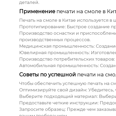
деталей.
Применение
печати на смоле в Ки
Печать на смоле в Китае
используется в 
Прототипирование:
Быстрое создание пр
Производство оснастки и приспособлен
производственных процессов.
Медицинская промышленность:
Создание
Ювелирная промышленность:
Изготовле
Производство потребительских товаров:
Автомобильная промышленность:
Создан
Советы по успешной
печати на смо
Чтобы обеспечить успешную
печать на с
Оптимизируйте свой дизайн:
Убедитесь, 
Выберите подходящий материал:
Выберит
Предоставьте четкие инструкции:
Предос
Запросите образец:
Прежде чем заказыва
вашим требованиям.