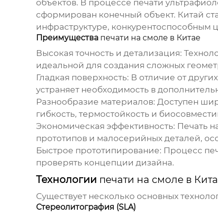
объектов. В процессе печати ультрафиоле
сформирован конечный объект. Китай ст
инфраструктуре, конкурентоспособным ц
Преимущества
печати на смоле в Китае
Высокая точность и детализация:
Технол
идеальной для создания сложных геоме
Гладкая поверхность:
В отличие от други
устраняет необходимость в дополнитель
Разнообразие материалов:
Доступен шир
гибкость, термостойкость и биосовмести
Экономическая эффективность:
Печать н
прототипов и малосерийных деталей, ос
Быстрое прототипирование:
Процесс
пе
проверять концепции дизайна.
Технологии
печати на смоле в Кит
Существует несколько основных технол
Стереолитография (SLA)