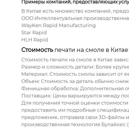
Примеры компаний, предоставляющих усл
В Китае есть множество компаний, пред
ООО Интеллектуальная производственная
WayKen Rapid Manufacturing
Star Rapid
HLH Rapid
Стоимость
печати на смоле в Китае
Стоимость
печати на смоле в Китае
завис
Размер и сложность детали:
Более крупны
Материал:
Стоимость смолы зависит от ее
Объем:
Стоимость за деталь обычно сниж
Финишная обработка:
Дополнительная об
Поставщик:
Цены варьируются между по
Для получения точной оценки стоимост
предоставить им подробные спецификац
предложение, отправив свои 3D-файлы и
производственная технология Булайкес 