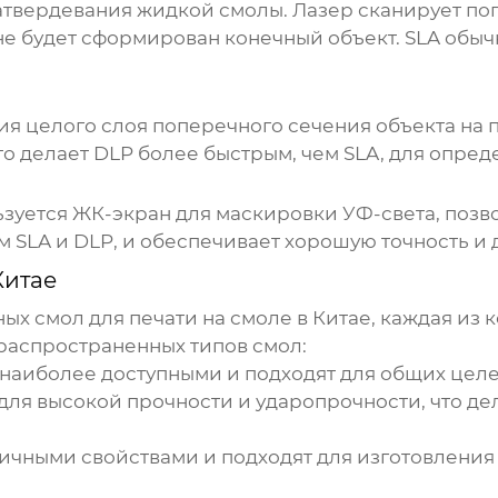
затвердевания жидкой смолы. Лазер сканирует по
 не будет сформирован конечный объект. SLA обы
я целого слоя поперечного сечения объекта на 
то делает DLP более быстрым, чем SLA, для опред
льзуется ЖК-экран для маскировки УФ-света, позв
ем SLA и DLP, и обеспечивает хорошую точность и
Китае
ных смол для
печати на смоле в Китае
, каждая из
 распространенных типов смол:
наиболее доступными и подходят для общих цел
для высокой прочности и ударопрочности, что д
ичными свойствами и подходят для изготовления