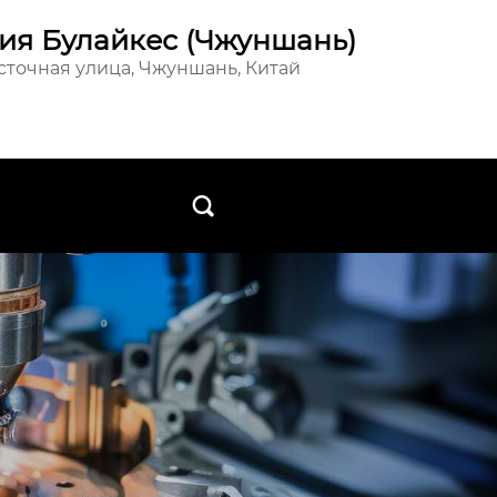
ия Булайкес (Чжуншань)
осточная улица, Чжуншань, Китай
