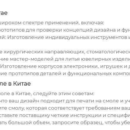
тае
широком спектре применений, включая:
ототипов для проверки концепций дизайна и фу
ий:
Изготовление индивидуальных инструментов 
 хирургических направляющих, стоматологическ
ние мастер-моделей для литья ювелирных издел
Изготовление корпусов электроники, игрушек и 
ие прототипов деталей и функциональных компо
ле в Китае
моле в Китае
, следуйте этим советам:
что ваш дизайн подходит для
печати на смоле
и у
е смолу, которая соответствует требованиям ваш
тавьте поставщику четкие инструкции и специфи
ть большой объем, запросите образец, чтобы убед