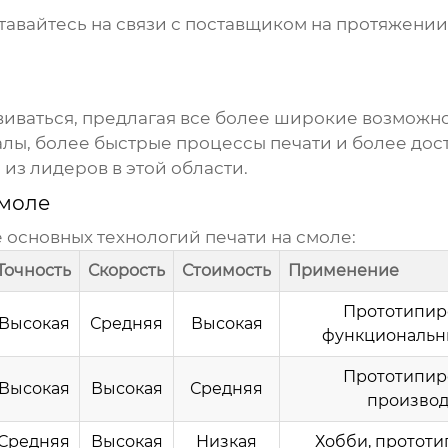
авайтесь на связи с поставщиком на протяжении
иваться, предлагая все более широкие возможнос
лы, более быстрые процессы печати и более дос
 из лидеров в этой области.
смоле
е основных технологий
печати на смоле
:
Точность
Скорость
Стоимость
Применение
Прототипир
Высокая
Средняя
Высокая
функциональн
Прототипир
Высокая
Высокая
Средняя
производ
Средняя
Высокая
Низкая
Хобби, протот