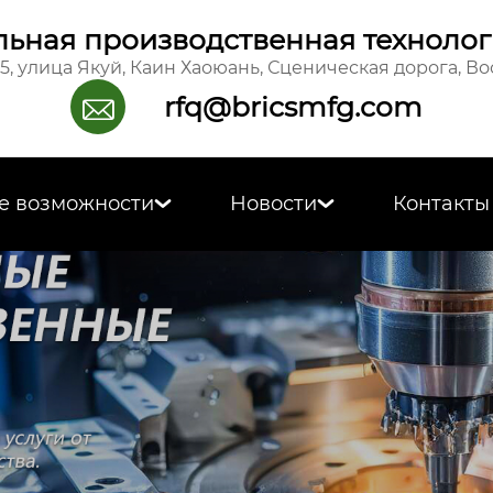
ьная производственная технолог
15, улица Якуй, Каин Хаоюань, Сценическая дорога, В
rfq@bricsmfg.com

е возможности
Новости
Контакты

