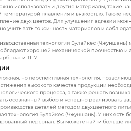
жно использовать и другие материалы, такие как
 температурой плавления и вязкостью. Также не
епление двух цветов. Для улучшения адгезии мож
жно учитывать токсичность материалов и соблюда
изводственная технология Булайкес (Чжуншань)
м
и обладают хорошей механической прочностью и а
рбонат и ТПУ.
ции
сложная, но перспективная технология, позволяю
остижения высокого качества продукции необход
хнологического процесса, а также решать возни
елать осознанный выбор и успешно реализовать ва
производства деталей методом двухцветного лить
ая технология Булайкес (Чжуншань)
. У них есть 
рованный персонал. Вы можете найти больше ин