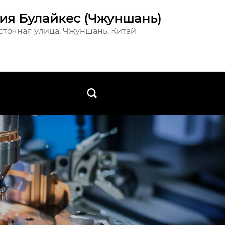
ия Булайкес (Чжуншань)
осточная улица, Чжуншань, Китай
