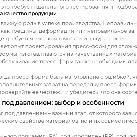
о это требует тщательного тестирования и подбо
а качество продукции
 важную роль в успехе производства. Неправиль
х как трещины, деформация или неправильное за
где требуется высокая точность и аккуратность.
еет опыт проектирования пресс-форм для сложно
-формы изготавливаются из качественных матери
 обслуживание пресс-форм также необходимы дл
огда пресс-форма была изготовлена с ошибкой, ч
ополнительных затрат на переделку пресс-формы 
роверяйте ее чертежи и убедитесь, что она соот
 под давлением: выбор и особенности
ья под давлением
– важный этап, от которого зави
ские свойства материалов, но и их совместимост
 это полиамид (PA), полипропилен (PP), полиэтил