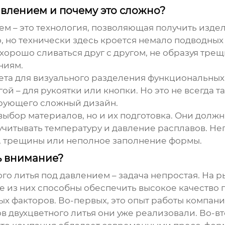
давлением и почему это сложно?
ием
– это технология, позволяющая получить издел
, но технически здесь кроется немало подводных 
орошо сливаться друг с другом, не образуя трещ
ниям.
ета для визуального разделения функциональных
ой – для рукоятки или кнопки. Но это не всегда т
ирующего сложный дизайн.
выбор материалов, но и их подготовка. Они долж
 учитывать температуру и давление расплавов. Н
и, трещины или неполное заполнение формы.
ь внимание?
ого литья под давлением
– задача непростая. На 
е из них способны обеспечить высокое качество п
х факторов. Во-первых, это опыт работы компании
в двухцветного литья они уже реализовали. Во-в