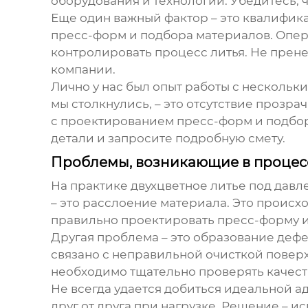
оборудования и технологий. Убедитесь,
Еще один важный фактор – это квалифик
пресс-форм и подбора материалов. Опер
контролировать процесс литья. Не прене
компании.
Лично у нас был опыт работы с нескольк
мы столкнулись, – это отсутствие прозр
с проектированием пресс-форм и подборо
детали и запросите подробную смету.
Проблемы, возникающие в процесс
На практике
двухцветное литье под дав
– это расслоение материала. Это происхо
правильно проектировать пресс-форму и
Другая проблема – это образование дефе
связано с неправильной очисткой повер
необходимо тщательно проверять качест
Не всегда удается добиться идеальной ад
друг от друга при нагрузке. Решение –