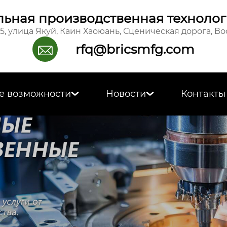
ьная производственная технолог
15, улица Якуй, Каин Хаоюань, Сценическая дорога, В
rfq@bricsmfg.com

е возможности
Новости
Контакты

