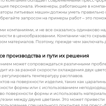
 что компания обладает современными пресс-форм
ация персонала. Инженеры, работающие в компа
аторы литьевых машин должны уметь правильно 
брегайте запросом на примеры работ – это помо
ими компаниями, и не все оказались одинаково н
ачности в ценообразовании. Компании часто скры
м материалов. Поэтому, прежде чем заключать д
е производства и пути их решения
лением
может сопровождаться различными пробле
дит из-за разной скорости охлаждения двух цвет
 регулировать температуру расплавов.
ктов на поверхности изделия, таких как царапины
хности формы или с использованием неподходящи
во поверхности формы и использовать материалы
гезии между двумя цветами. Это может привести к
 использование специального покрытия для прес