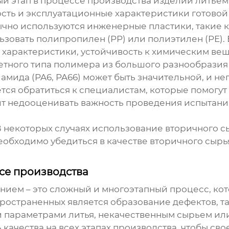
ый этап в процессе производства изделий
литьем
сть и эксплуатационные характеристики готовой 
но используются инженерные пластики, такие ка
зовать полипропилен (PP) или полиэтилен (PE). 
 характеристики, устойчивость к химическим ве
етного типа полимера из большого разнообразия
мида (PA6, PA66) может быть значительной, и н
тся обратиться к специалистам, которые помогут
оит недооценивать важность проведения испытани
 В некоторых случаях использование вторичного
обходимо убедиться в качестве вторичного сырья
се производства
ением
– это сложный и многоэтапный процесс, ко
остраненных является образование дефектов, т
и параметрами литья, некачественным сырьем и
качества на всех этапах производства, чтобы св