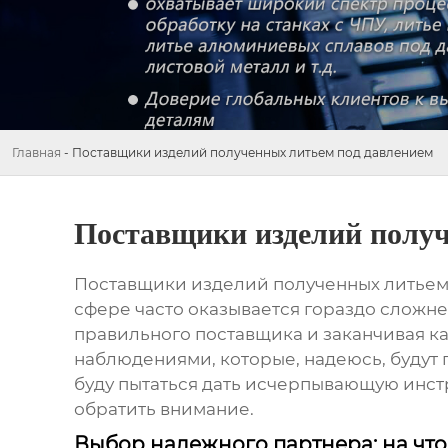
Главная
-
Поставщики изделий полученных литьем под давлением
Поставщики изделий получ
Поставщики изделий полученных литьем
сфере часто оказывается гораздо сложне
правильного поставщика и заканчивая ка
наблюдениями, которые, надеюсь, будут
буду пытаться дать исчерпывающую инстру
обратить внимание.
Выбор надежного партнера: на чт