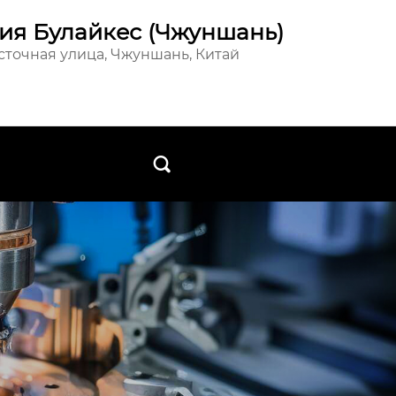
ия Булайкес (Чжуншань)
осточная улица, Чжуншань, Китай
