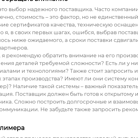
это выбор надежного поставщика. Часто компании 
ечно, стоимость – это фактор, но не единственны
чие сертификатов качества, техническую оснащен
но я, в своих первых шагах, ошибся, выбрав пост
лось ниже ожидаемого, а сроки поставки сдвигали
партнеров.
 я рекомендую обратить внимание на его произ
ения деталей требуемой сложности? Есть ли у 
иалами и технологиями? Также стоит запросить 
 этапах производства? Имеют ли они систему ко
ер)? Наличие такой системы – важный показател
ция. Поставщик должен быть готов к открытому и
зчика. Сложно построить долгосрочные и взаимо
оммуникации. Не забудьте также запросить реко
олимера