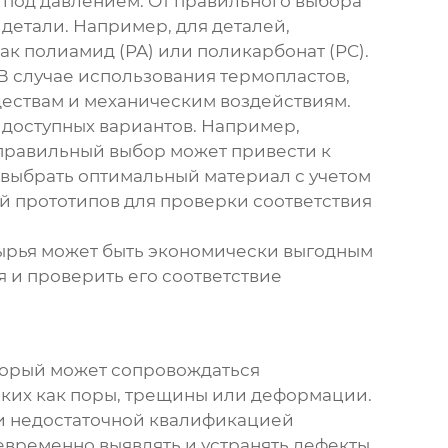
 под давлением
. От правильного выбора
детали. Например, для деталей,
к полиамид (PA) или поликарбонат (PC).
В случае использования термопластов,
ществам и механическим воздействиям.
 доступных вариантов. Например,
еправильный выбор может привести к
 выбрать оптимальный материал с учетом
й прототипов для проверки соответствия
 сырья может быть экономически выгодным
 и проверить его соответствие
торый может сопровождаться
аких как поры, трещины или деформации.
ли недостаточной квалификацией
оевременно выявлять и устранять дефекты.