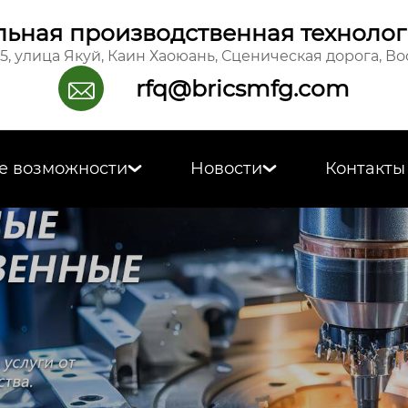
ьная производственная технолог
15, улица Якуй, Каин Хаоюань, Сценическая дорога, В
rfq@bricsmfg.com

е возможности
Новости
Контакты

