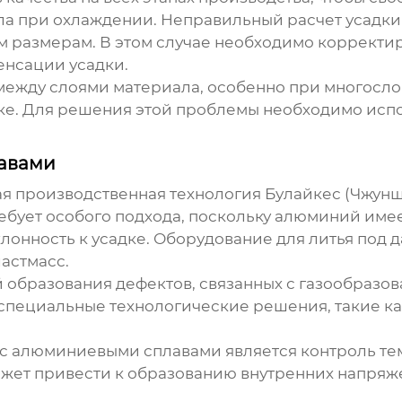
ла при охлаждении. Неправильный расчет усадки м
ым размерам. В этом случае необходимо корректи
енсации усадки.
ежду слоями материала, особенно при многослой
узке. Для решения этой проблемы необходимо ис
авами
 производственная технология Булайкес (Чжунша
ебует особого подхода, поскольку алюминий име
клонность к усадке. Оборудование для литья по
астмасс.
 образования дефектов, связанных с газообразо
пециальные технологические решения, такие ка
с алюминиевыми сплавами является контроль те
ет привести к образованию внутренних напряжен