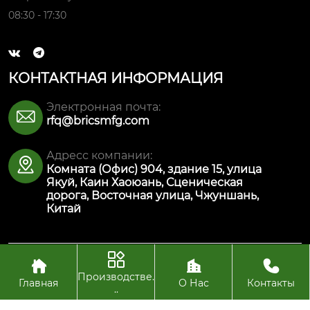
08:30 - 17:30


КОНТАКТНАЯ ИНФОРМАЦИЯ
Электронная почта:

rfq@bricsmfg.com
Адресс компании:

Комната (Офис) 904, здание 15, улица
Якуй, Каин Хаоюань, Сценическая
дорога, Восточная улица, Чжуншань,
Китай




Авторское право© ООО Интеллектуальная
производственная технология Булайкес (Чжуншань)
Производстве.
Главная
О Нас
Контакты
..