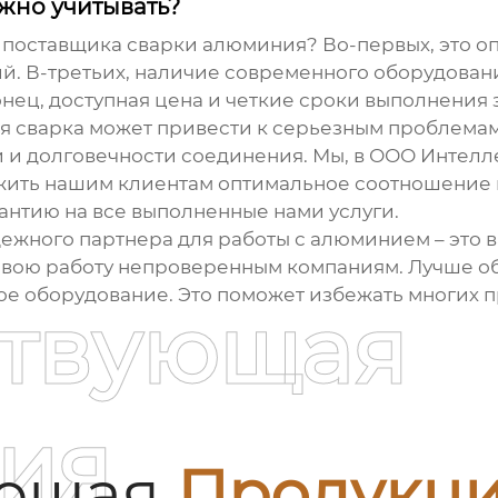
жно учитывать?
е
поставщика сварки алюминия
? Во-первых, это 
й. В-третьих, наличие современного оборудовани
нец, доступная цена и четкие сроки выполнения з
ая сварка может привести к серьезным проблемам
и и долговечности соединения. Мы, в ООО Интелл
жить нашим клиентам оптимальное соотношение ц
антию на все выполненные нами услуги.
дежного партнера для работы с алюминием – это 
 свою работу непроверенным компаниям. Лучше о
е оборудование. Это поможет избежать многих п
ствующая
ия
ующая
Продукц