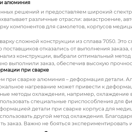
ки алюминия
енных решений
и предоставляем широкий спектр 
 охватывает различные отрасли: авиастроение, а
рку компонентов для самолетов, корпусов медиц
варку сложной конструкции из сплава 7050. Это с
 поставщиков отказались от выполнения заказа,
 анализ конструкции, выбрали оптимальный метод
ешно выполнили заказ, обеспечив высокую прочно
ормации при сварке
ем при сварке алюминия – деформация детали. 
окальное нагревание может привести к деформац
ьные методы охлаждения, например, охлаждение в
пользовать специальные приспособления для фи
еформацией детали при сварке корпуса для мед
спользовать другой метод охлаждения. Благодаря
ь заказ. Важно не бояться экспериментировать 