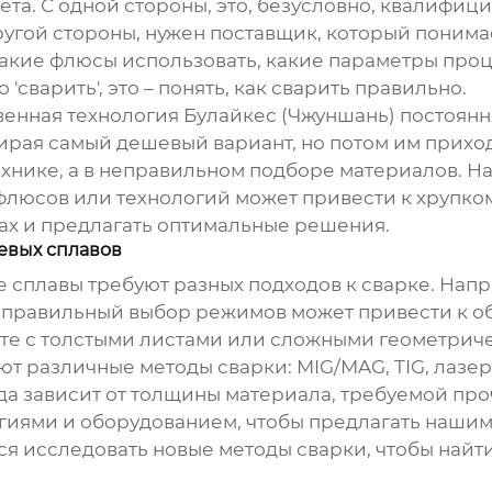
вета. С одной стороны, это, безусловно, квалиф
другой стороны, нужен поставщик, который пони
, какие флюсы использовать, какие параметры пр
'сварить', это – понять, как сварить правильно.
енная технология Булайкес (Чжуншань) постоянно
бирая самый дешевый вариант, но потом им прихо
ехнике, а в неправильном подборе материалов. Н
флюсов или технологий может привести к хрупко
ах и предлагать оптимальные решения.
евых сплавов
сплавы требуют разных подходов к сварке. Напри
 Неправильный выбор режимов может привести к
боте с толстыми листами или сложными геометри
т различные методы сварки: MIG/MAG, TIG, лазер
а зависит от толщины материала, требуемой проч
гиями и оборудованием, чтобы предлагать наши
я исследовать новые методы сварки, чтобы най