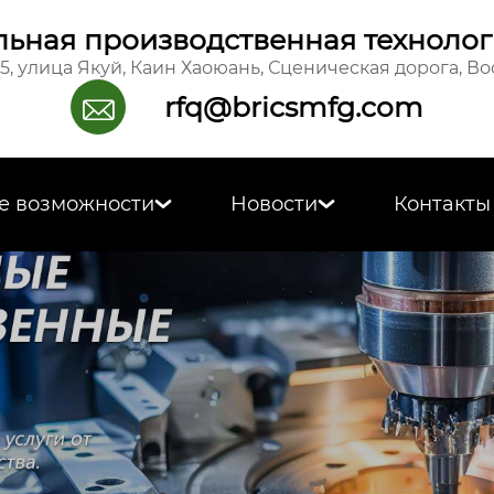
ьная производственная технолог
15, улица Якуй, Каин Хаоюань, Сценическая дорога, В
rfq@bricsmfg.com

е возможности
Новости
Контакты

