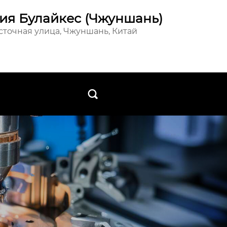
ия Булайкес (Чжуншань)
осточная улица, Чжуншань, Китай
