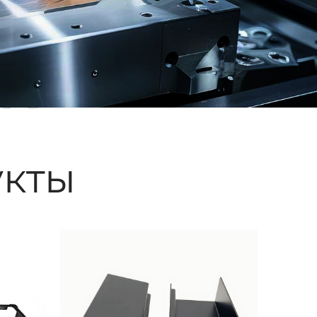
ые
кты