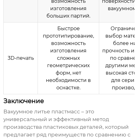
возможность
поверхности,
изготовления
вакуумном 
больших партий.
Быстрое
Ограниче
прототипирование,
выбор матер
возможность
более ни
изготовления
прочность и 
3D-печать
сложных
по сравне
геометрических
другими мет
форм, нет
высокая сто
необходимости в
для серий
оснастке.
производс
Заключение
Вакуумное литье пластмасс
– это
универсальный и эффективный метод
производства пластиковых деталей, который
предлагает ряд преимуществ по сравнению с