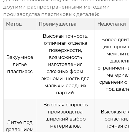
другими распространенными методами
производства пластиковых деталей:
Метод
Преимущества
Недостатки
Высокая точность,
Более длит
отличная отделка
цикл произв
поверхности,
чем литье
Вакуумное
возможность
давлени
литье
изготовления
ограниченны
пластмасс
сложных форм,
материало
экономичность для
сравнению с
малых и средних
под давле
партий.
Высокая скорость
производства,
Высокая сто
широкий выбор
оснастки, 
Литье под
материалов,
точная от
давлением