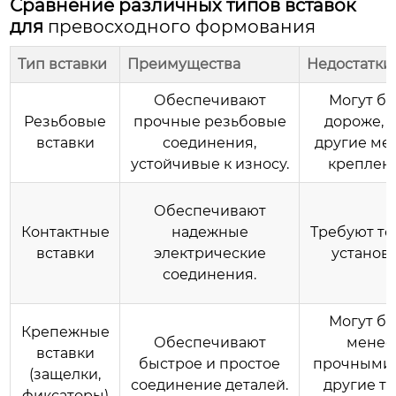
Сравнение различных типов вставок
для
превосходного формования
Тип вставки
Преимущества
Недостатки
Обеспечивают
Могут бы
Резьбовые
прочные резьбовые
дороже, 
вставки
соединения,
другие ме
устойчивые к износу.
креплен
Обеспечивают
Контактные
надежные
Требуют т
вставки
электрические
установк
соединения.
Могут бы
Крепежные
Обеспечивают
менее
вставки
быстрое и простое
прочными,
(защелки,
соединение деталей.
другие т
фиксаторы)