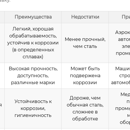
вку.
Преимущества
Недостатки
Пр
Легкий, хорошая
Аэрок
обрабатываемость,
Менее прочный,
авто
устойчив к коррозии
чем сталь
эл
(в определенных
пром
сплавах)
Высокая прочность,
Может быть
Маши
доступность,
подвержена
стро
различные марки
коррозии
автомо
Мед
Дороже, чем
Устойчивость к
п
я
обычная сталь,
коррозии,
пром
сложнее в
гигиеничность
обработке
обо