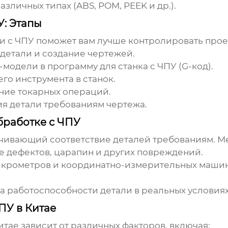
азличных типах (ABS, POM, PEEK и др.).
У: Этапы
и с ЧПУ
поможет вам лучше контролировать прое
детали и создание чертежей.
одели в программу для станка с ЧПУ (G-код).
го инструмента в станок.
ние токарных операций.
я детали требованиям чертежа.
бработке с ЧПУ
печивающий соответствие деталей требованиям. М
 дефектов, царапин и других повреждений.
крометров и координатно-измерительных машин
 работоспособности детали в реальных условиях
ПУ в Китае
итае
зависит от различных факторов, включая: