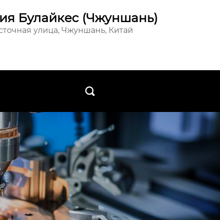
ия Булайкес (Чжуншань)
осточная улица, Чжуншань, Китай
