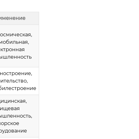
именение
осмическая,
мобильная,
ектронная
ышленность
ностроение,
ительство,
билестроение
ицинская,
ищевая
ышленность,
морское
рудование