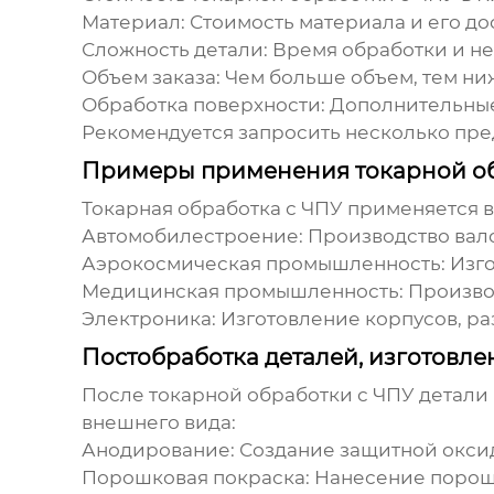
Материал:
Стоимость материала и его до
Сложность детали:
Время обработки и не
Объем заказа:
Чем больше объем, тем ни
Обработка поверхности:
Дополнительные 
Рекомендуется запросить несколько пред
Примеры применения токарной об
Токарная обработка с ЧПУ
применяется в
Автомобилестроение:
Производство вало
Аэрокосмическая промышленность:
Изго
Медицинская промышленность:
Производ
Электроника:
Изготовление корпусов, ра
Постобработка деталей, изготовл
После
токарной обработки с ЧПУ
детали 
внешнего вида:
Анодирование:
Создание защитной оксид
Порошковая покраска:
Нанесение порошк