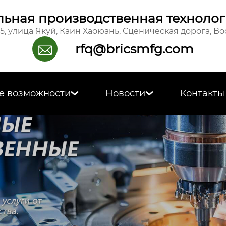
ьная производственная технолог
15, улица Якуй, Каин Хаоюань, Сценическая дорога, В
rfq@bricsmfg.com

е возможности
Новости
Контакты

