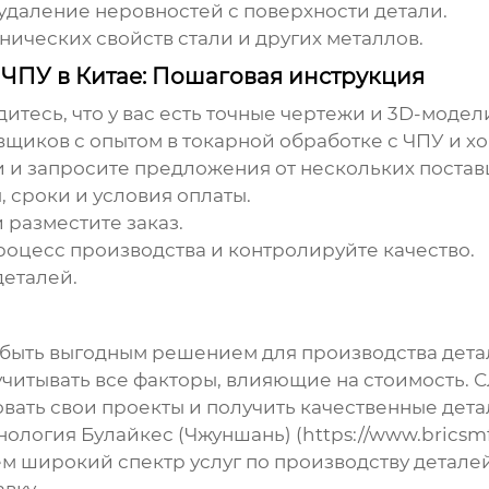
удаление неровностей с поверхности детали.
ических свойств стали и других металлов.
с ЧПУ в Китае: Пошаговая инструкция
итесь, что у вас есть точные чертежи и 3D-модел
вщиков с опытом в
токарной обработке с ЧПУ
и х
 и запросите предложения от нескольких постав
 сроки и условия оплаты.
 разместите заказ.
оцесс производства и контролируйте качество.
деталей.
быть выгодным решением для производства дета
учитывать все факторы, влияющие на стоимость.
овать свои проекты и получить качественные дет
нология Булайкес (Чжуншань) (
https://www.bricsmf
ем широкий спектр услуг по производству детале