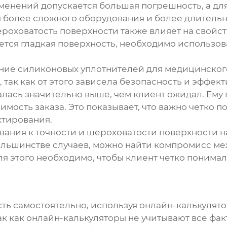
енений допускается большая погрешность, а для 
 более сложного оборудования и более длительно
роховатость поверхности также влияет на свойст
уется гладкая поверхность, необходимо использ
ние силиконовых уплотнителей для медицинского
 так как от этого зависела безопасность и эффек
алась значительно выше, чем клиент ожидал. Ем
имость заказа. Это показывает, что важно четко п
ктирования.
вания к точности и шероховатости поверхности н
ольшинстве случаев, можно найти компромисс ме
ля этого необходимо, чтобы клиент четко поним
сть самостоятельно, используя онлайн-калькулят
к как онлайн-калькуляторы не учитывают все фа