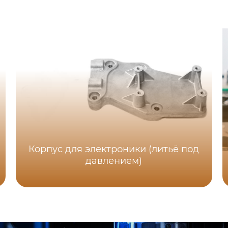
Корпус для электроники (литьё под
давлением)