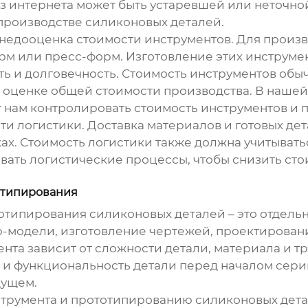
з интернета может быть устаревшей или неточной.
производстве силиконовых деталей.
 недооценка стоимости инструментов. Для произв
м или пресс-форм. Изготовление этих инструмен
ть и долговечность. Стоимость инструментов обы
ри оценке общей стоимости производства. В наше
т нам контролировать стоимость инструментов и 
ти логистики. Доставка материалов и готовых де
ах. Стоимость логистики также должна учитыват
вать логистические процессы, чтобы снизить сто
отипирования
отипирования силиконовых деталей – это отдель
ер-модели, изготовление чертежей, проектирова
нта зависит от сложности детали, материала и 
 и функциональность детали перед началом серий
дущем.
струмента и прототипированию силиконовых дет