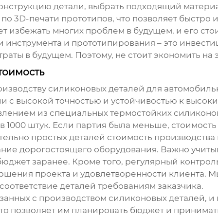
онструкцию детали, выбрать подходящий материа
 по 3D-печати прототипов, что позволяет быстро
ет избежать многих проблем в будущем, и его сто
и инструмента и прототипирования – это инвести
раты в будущем. Поэтому, не стоит экономить на э
тоимость
роизводству силиконовых деталей для автомобил
и с высокой точностью и устойчивостью к высоки
авлением из специальных термостойких силиконов
в 1000 штук. Если партия была меньше, стоимост
сительно простых деталей стоимость производства
вание дорогостоящего оборудования. Важно учиты
юджет заранее. Кроме того, регулярный контроль
ершения проекта и удовлетворенности клиента. 
 соответствие деталей требованиям заказчика.
вязанных с производством силиконовых деталей, 
то позволяет им планировать бюджет и принима