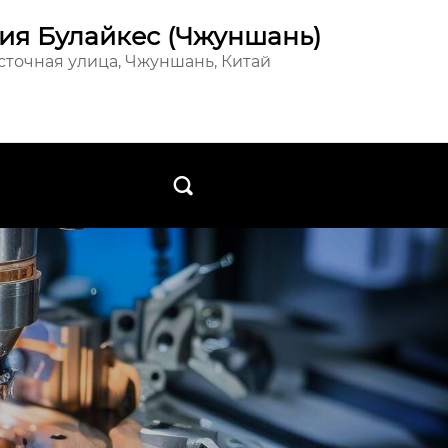
ия Булайкес (Чжуншань)
осточная улица, Чжуншань, Китай
