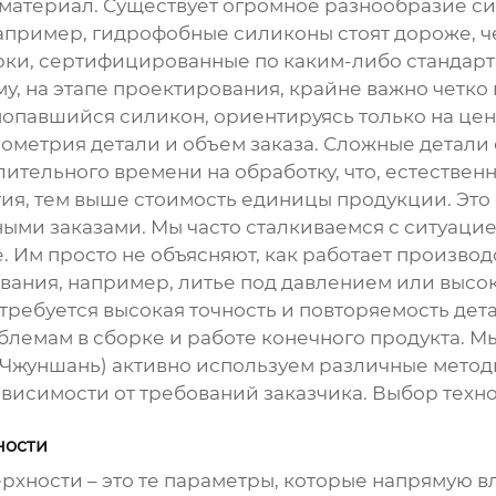
 материал. Существует огромное разнообразие си
 Например, гидрофобные силиконы стоят дороже,
, сертифицированные по каким-либо стандартам 
му, на этапе проектирования, крайне важно четк
попавшийся силикон, ориентируясь только на цен
ометрия детали и объем заказа. Сложные детали 
тельного времени на обработку, что, естественн
тия, тем выше стоимость единицы продукции. Это
ыми заказами. Мы часто сталкиваемся с ситуацие
е. Им просто не объясняют, как работает произво
ания, например, литье под давлением или высо
и требуется высокая точность и повторяемость де
блемам в сборке и работе конечного продукта. 
(Чжуншань) активно используем различные метод
ависимости от требований заказчика. Выбор техно
ности
рхности – это те параметры, которые напрямую в