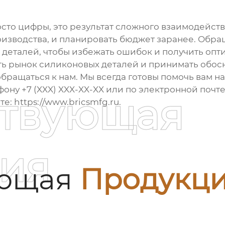
осто цифры, это результат сложного взаимодейст
оизводства, и планировать бюджет заранее. Обр
 деталей, чтобы избежать ошибок и получить опт
ть рынок
силиконовых деталей
и принимать обос
ь обращаться к нам. Мы всегда готовы помочь вам
фону +7 (XXX) XXX-XX-XX или по электронной почте
ствующая
: https://www.bricsmfg.ru.
ия
ующая
Продукц