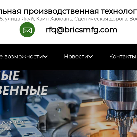
ьная производственная технолог
15, улица Якуй, Каин Хаоюань, Сценическая дорога, В
rfq@bricsmfg.com

е возможности
Новости
Контакты

