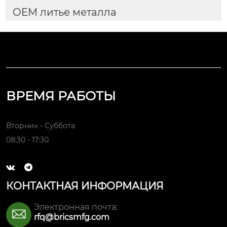
OEM литье металла
ВРЕМЯ РАБОТЫ
Вторник - Суббота
08:30 - 17:30


КОНТАКТНАЯ ИНФОРМАЦИЯ
Электронная почта:

rfq@bricsmfg.com