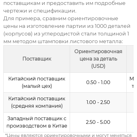
поставщикам и предоставить им подробные
чертежи и спецификации.
Для примера, сравним ориентировочные
цены на изготовление партии из 1000 деталей
(корпусов) из углеродистой стали толщиной 1
мм методом
штамповки листового металла
:
Ориентировочная
Поставщик
цена за деталь
(USD)
Китайский поставщик
Мо
0.50 - 1.00
(малый цех)
т
Китайский поставщик
1.00 - 2.50
(средняя компания)
Западный поставщик с
2.50 - 5.00
производством в Китае
*Цены являются ориентировочными и могут меняться