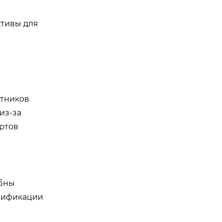
тивы для
отников
из-за
ртов
обны
алификации