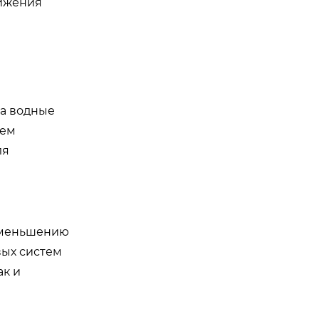
нижения
на водные
тем
ля
 уменьшению
вых систем
ак и