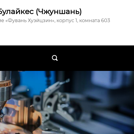
Булайкес (Чжуншань)
е «Фувань Хуэйцзин», корпус 1, комната 603
ы
