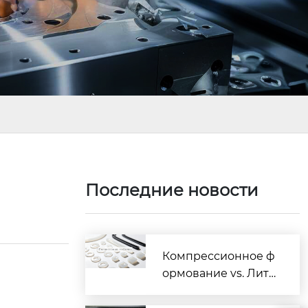
Последние новости
Компрессионное ф
ормование vs. Лить
ё жидкого силикон
а: когда пора менят