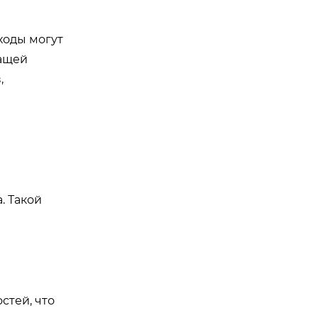
ходы могут
жащей
,
. Такой
стей, что