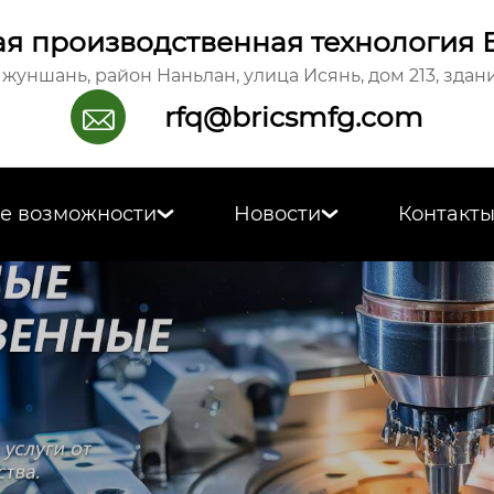
я производственная технология 
жуншань, район Наньлан, улица Исянь, дом 213, здани
rfq@bricsmfg.com

е возможности
Новости
Контакт

