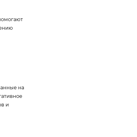
помогают
шению
ванные на
гативное
ов и