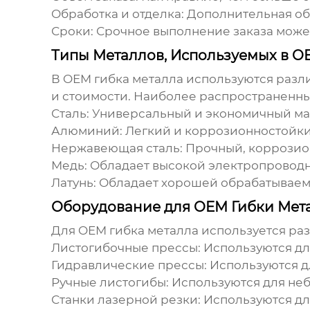
Обработка и отделка:
Дополнительная обр
Сроки:
Срочное выполнение заказа может
Типы Металлов, Используемых в O
В
OEM гибка металла
используются разли
и стоимости. Наиболее распространенн
Сталь:
Универсальный и экономичный ма
Алюминий:
Легкий и коррозионностойки
Нержавеющая сталь:
Прочный, коррозио
Медь:
Обладает высокой электропроводн
Латунь:
Обладает хорошей обрабатываем
Оборудование для OEM Гибки Мет
Для
OEM гибка металла
используется раз
Листогибочные прессы:
Используются для
Гидравлические прессы:
Используются дл
Ручные листогибы:
Используются для неб
Станки лазерной резки:
Используются дл