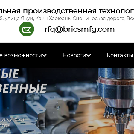
ьная производственная технолог
15, улица Якуй, Каин Хаоюань, Сценическая дорога, В
rfq@bricsmfg.com

е возможности
Новости
Контакты

