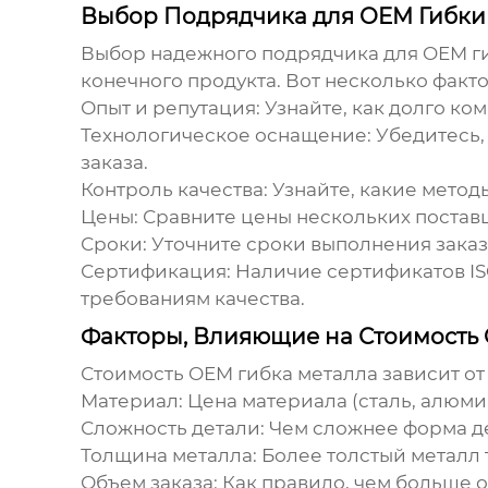
Выбор Подрядчика для OEM Гибки
Выбор надежного подрядчика для
OEM г
конечного продукта. Вот несколько факто
Опыт и репутация:
Узнайте, как долго ко
Технологическое оснащение:
Убедитесь,
заказа.
Контроль качества:
Узнайте, какие метод
Цены:
Сравните цены нескольких поставщ
Сроки:
Уточните сроки выполнения заказа
Сертификация:
Наличие сертификатов IS
требованиям качества.
Факторы, Влияющие на Стоимость
Стоимость
OEM гибка металла
зависит от
Материал:
Цена материала (сталь, алюмин
Сложность детали:
Чем сложнее форма де
Толщина металла:
Более толстый металл 
Объем заказа:
Как правило, чем больше о