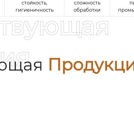
стойкость,
сложность
п
гигиеничность
обработки
пром
ствующая
ия
ующая
Продукц