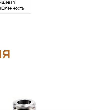
ищевая
ышленность
ия