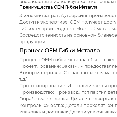
впоследствии используются в конечном 
Преимущества OEM Гибки Металла
Экономия затрат:
Аутсорсинг производств
Доступ к экспертизе:
OEM получает досту
Гибкость производства:
Можно быстро мас
Сосредоточенность на основном бизнесе
продукции.
Процесс OEM Гибки Металла
Процесс
OEM гибка металла
обычно вклю
Проектирование:
Заказчик предоставляе
Выбор материала:
Согласовывается матер
т.д.).
Прототипирование:
Изготавливается про
Производство:
Производится партия дет
Обработка и отделка:
Детали подвергаютс
Контроль качества:
Детали проходят конт
Упаковка и доставка:
Детали упаковываютс