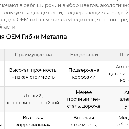
чают в себя широкий выбор цветов, экологичнос
пользуется для деталей, подвергающихся возде
ка для
OEM гибкa металла
убедитесь, что они пр
ласти.
ля OEM Гибки Металла
Преимущества
Недостатки
Пр
Авто
Высокая прочность,
Подвержена
детали,
низкая стоимость
коррозии
кон
Менее
А
Легкий,
прочный, чем
эле
коррозионностойкий
сталь, дороже
у
Высокая
Высокая
Мед
я
коррозионная
стоимость,
обор