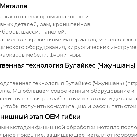
Металла
ичных отраслях промышленности:
вных деталей, рам, кронштейнов.
боров, шасси, панелей.
лементов, кровельных материалов, металлоконст
инского оборудования, хирургических инструме
каркасов мебели, фурнитуры.
венная технология Булайкес (Чжуншань)
дственная технология Булайкес (Чжуншань) (
htt
алла
. Мы обладаем современным оборудованием,
алисты готовы разработать и изготовить детали 
 чтобы получить консультацию и рассчитать стои
инишный этап OEM гибки
ным методом финишной обработки металла посл
ельное покрытие, защищающее металл от корроз