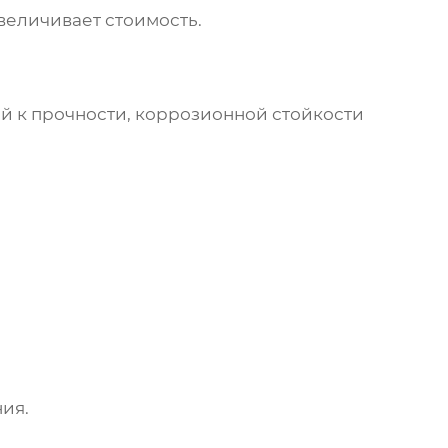
величивает стоимость.
й к прочности, коррозионной стойкости
ия.