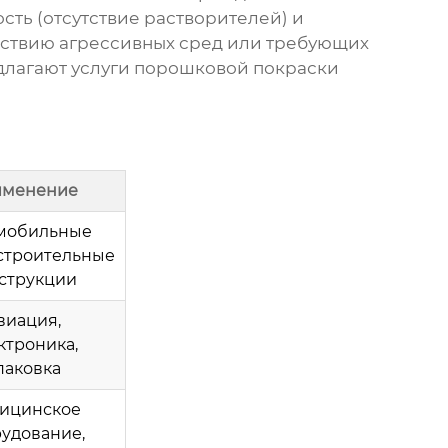
ть (отсутствие растворителей) и
йствию агрессивных сред или требующих
едлагают услуги порошковой покраски
именение
мобильные
 строительные
струкции
виация,
ктроника,
паковка
ицинское
удование,