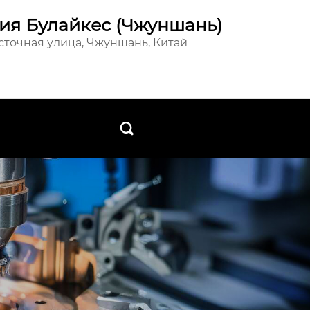
ия Булайкес (Чжуншань)
осточная улица, Чжуншань, Китай
