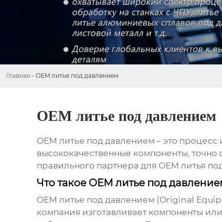
Главная
-
OEM литье под давлением
OEM литье под давлением
OEM литье под давлением
– это процесс 
высококачественные компоненты, точно 
правильного партнера для
OEM литья по
Что такое OEM литье под давление
OEM литье под давлением
(Original Equi
компания изготавливает компоненты или 