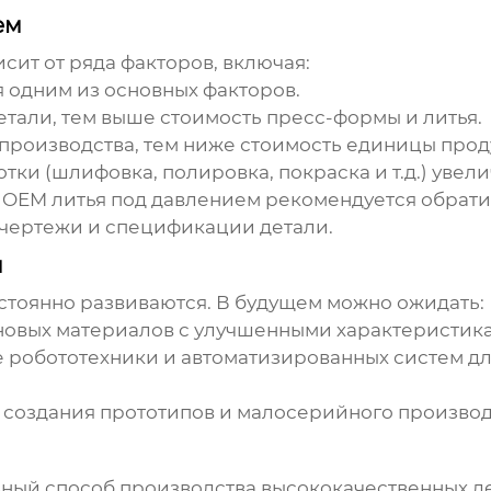
ем
сит от ряда факторов, включая:
 одним из основных факторов.
тали, тем выше стоимость пресс-формы и литья.
производства, тем ниже стоимость единицы прод
и (шлифовка, полировка, покраска и т.д.) увели
и
OEM литья под давлением
рекомендуется обрати
м чертежи и спецификации детали.
м
стоянно развиваются. В будущем можно ожидать:
овых материалов с улучшенными характеристик
робототехники и автоматизированных систем д
 создания прототипов и малосерийного производ
вный способ производства высококачественных де