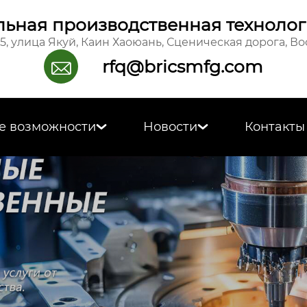
ьная производственная технолог
15, улица Якуй, Каин Хаоюань, Сценическая дорога, В
rfq@bricsmfg.com

е возможности
Новости
Контакты

