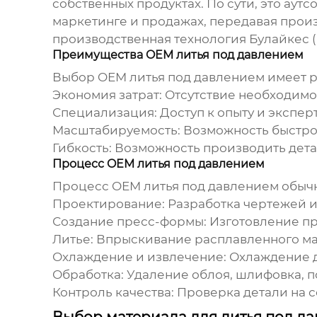
собственных продуктах. По сути, это ау
маркетинге и продажах, передавая прои
производственная технология Булайкес 
Преимущества OEM литья под давлением
Выбор
OEM литья под давлением
имеет р
Экономия затрат:
Отсутствие необходимо
Специализация:
Доступ к опыту и экспе
Масштабируемость:
Возможность быстро 
Гибкость:
Возможность производить дета
Процесс OEM литья под давлением
Процесс
OEM литья под давлением
обычн
Проектирование:
Разработка чертежей и
Создание пресс-формы:
Изготовление пр
Литье:
Впрыскивание расплавленного мате
Охлаждение и извлечение:
Охлаждение д
Обработка:
Удаление облоя, шлифовка, п
Контроль качества:
Проверка детали на 