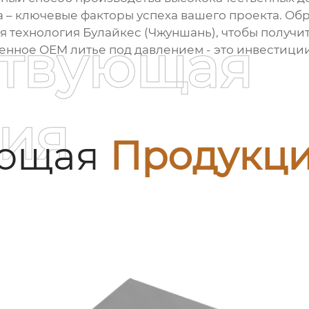
 – ключевые факторы успеха вашего проекта. Обр
 технология Булайкес (Чжуншань), чтобы получит
ствующая
венное
OEM литье под давлением
- это инвестиции
ия
ующая
Продукц