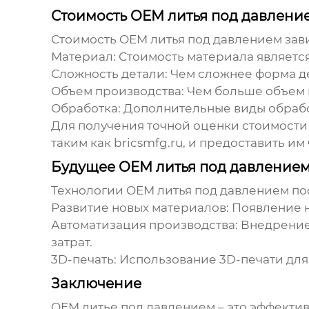
Стоимость OEM литья под давлени
Стоимость
OEM литья под давлением
зави
Материал:
Стоимость материала является
Сложность детали:
Чем сложнее форма де
Объем производства:
Чем больше объем 
Обработка:
Дополнительные виды обработк
Для получения точной оценки стоимост
таким как
bricsmfg.ru
, и предоставить и
Будущее OEM литья под давление
Технологии
OEM литья под давлением
по
Развитие новых материалов:
Появление н
Автоматизация производства:
Внедрение 
затрат.
3D-печать:
Использование 3D-печати для
Заключение
OEM литье под давлением
– это эффекти