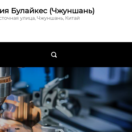
ия Булайкес (Чжуншань)
осточная улица, Чжуншань, Китай
