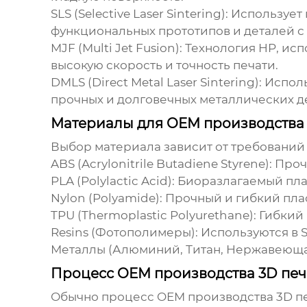
SLS (Selective Laser Sintering):
Использует 
функциональных прототипов и деталей с
MJF (Multi Jet Fusion):
Технология HP, ис
высокую скорость и точность печати.
DMLS (Direct Metal Laser Sintering):
Исполь
прочных и долговечных металлических д
Материалы для OEM производства 
Выбор материала зависит от требований
ABS (Acrylonitrile Butadiene Styrene):
Прочн
PLA (Polylactic Acid):
Биоразлагаемый плас
Nylon (Polyamide):
Прочный и гибкий плас
TPU (Thermoplastic Polyurethane):
Гибкий 
Resins (Фотополимеры):
Используются в S
Металлы (Алюминий, Титан, Нержавеющая
Процесс OEM производства 3D печ
Обычно процесс
OEM производства 3D п