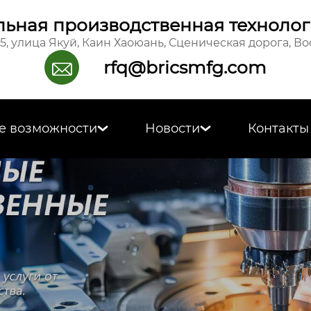
ьная производственная технолог
15, улица Якуй, Каин Хаоюань, Сценическая дорога, В
rfq@bricsmfg.com

е возможности
Новости
Контакты

