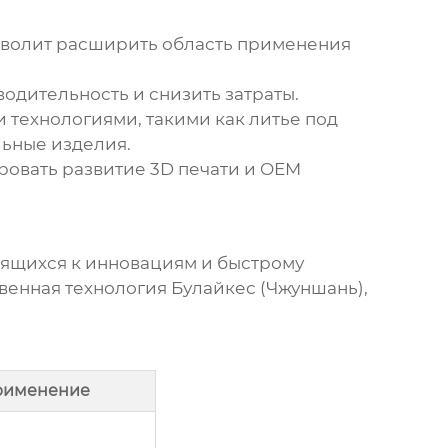
зволит расширить область применения
одительность и снизить затраты.
 технологиями, такими как литье под
льные изделия.
овать развитие 3D печати и
OEM
мящихся к инновациям и быстрому
венная технология Булайкес (Чжуншань)
,
рименение