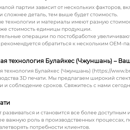
малой партии
зависит от нескольких факторов, вк
 сложнее деталь, тем выше будет стоимость.
е технологии и материалы имеют разную стоимос
иже стоимость единицы продукции.
ельные операции по постобработке увеличивают
 рекомендуется обратиться к нескольким OEM-п
ая технология Булайкес (Чжуншань) – В
 технология Булайкес (Чжуншань) (
https://www.b
одства 3D печати
. Мы предлагаем широкий спект
 и соблюдение сроков. Свяжитесь с нами сегодня
ати
развиваться и становится все более доступным и
лее важную роль в производственных процессах, 
влетворять потребности клиентов.