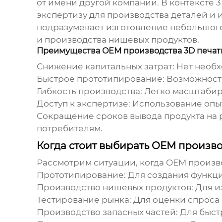
от имени другой компании. В контексте 3
экспертизу для производства деталей и
подразумевает изготовление небольшого
и производства нишевых продуктов.
Преимущества OEM производства 3D печат
Снижение капитальных затрат:
Нет необх
Быстрое прототипирование:
Возможность
Гибкость производства:
Легко масштабиро
Доступ к экспертизе:
Использование опыт
Сокращение сроков вывода продукта на 
потребителям.
Когда стоит выбирать OEM произво
Рассмотрим ситуации, когда
OEM произво
Прототипирование:
Для создания функци
Производство нишевых продуктов:
Для и
Тестирование рынка:
Для оценки спроса 
Производство запасных частей:
Для быст