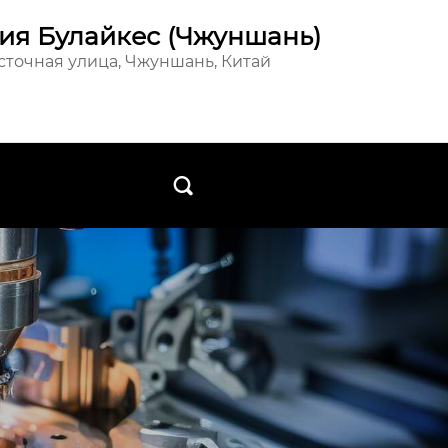
ия Булайкес (Чжуншань)
осточная улица, Чжуншань, Китай
