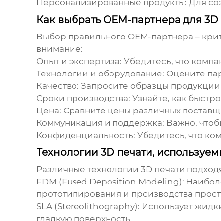
Персонализированные продукты:
Для со
Как выбрать OEM-партнера для 3D
Выбор правильного OEM-партнера – крит
внимание:
Опыт и экспертиза:
Убедитесь, что компа
Технологии и оборудование:
Оцените пар
Качество:
Запросите образцы продукции и
Сроки производства:
Узнайте, как быстр
Цена:
Сравните цены различных поставщик
Коммуникация и поддержка:
Важно, чтоб
Конфиденциальность:
Убедитесь, что ко
Технологии 3D печати, используе
Различные технологии 3D печати подходя
FDM (Fused Deposition Modeling):
Наиболе
прототипирования и производства прост
SLA (Stereolithography):
Использует жидки
гладкую поверхность.