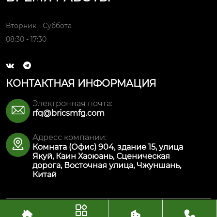
Вторник - Суббота
08:30 - 17:30


КОНТАКТНАЯ ИНФОРМАЦИЯ
Электронная почта:

rfq@bricsmfg.com
Адресс компании:

Комната (Офис) 904, здание 15, улица
Якуй, Каин Хаоюань, Сценическая
дорога, Восточная улица, Чжуншань,
Китай




Авторское право© ООО Интеллектуальная