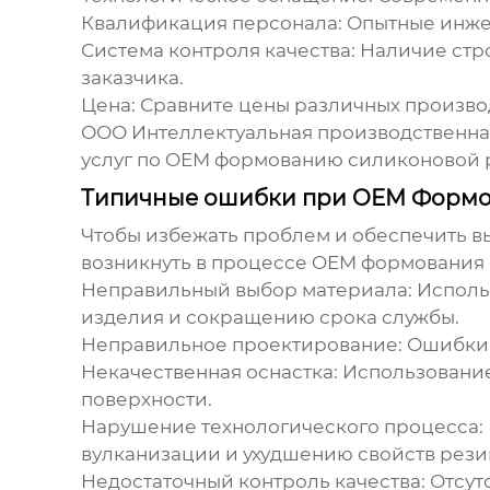
Квалификация персонала:
Опытные инжен
Система контроля качества:
Наличие стро
заказчика.
Цена:
Сравните цены различных производ
ООО Интеллектуальная производственная
услуг по
OEM формованию силиконовой 
Типичные ошибки при OEM Формо
Чтобы избежать проблем и обеспечить вы
возникнуть в процессе
OEM формования 
Неправильный выбор материала:
Исполь
изделия и сокращению срока службы.
Неправильное проектирование:
Ошибки в
Некачественная оснастка:
Использование
поверхности.
Нарушение технологического процесса:
вулканизации и ухудшению свойств рези
Недостаточный контроль качества:
Отсут