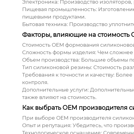
Электроника:
Производство изоляторов, 
Пищевая промышленность:
Изготовление
пищевыми продуктами.
Бытовая техника:
Производство уплотните
Факторы, влияющие на стоимость
Стоимость
OEM формования силиконово
Сложность формы изделия:
Чем сложнее 
Объем производства:
Большие объемы по
Тип силиконовой резины:
Стоимость раз
Требования к точности и качеству:
Более 
контроля.
Дополнительные услуги:
Дополнительные 
также влияют на стоимость.
Как выбрать OEM производителя 
При выборе
OEM
производителя силикон
Опыт и репутация:
Убедитесь, что произв
Технологическое оснащение:
Современно