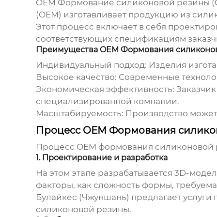
OEM Формование силиконовой резины
(
(OEM) изготавливает продукцию из силик
Этот процесс включает в себя проектиро
соответствующих спецификациям заказч
Преимущества OEM Формования силиконо
Индивидуальный подход:
Изделия изгота
Высокое качество:
Современные технолог
Экономическая эффективность:
Заказчик
специализированной компании.
Масштабируемость:
Производство может 
Процесс OEM Формования силико
Процесс
OEM формования силиконовой
1. Проектирование и разработка
На этом этапе разрабатывается 3D-моде
факторы, как сложность формы, требуема
Булайкес (Чжуншань) предлагает услуг
силиконовой резины
.