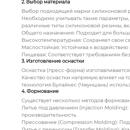
2. Выбор материала
Выбор подходящей марки силиконовой р
Необходимо учитывать такие параметры, 
различные типы силиконовой резины, вк
Общего назначения:
Подходит для больши
Высокотемпературная:
Сохраняет свои св
Маслостойкая:
Устойчива к воздействию 
Пищевая:
Соответствует требованиям без
3. Изготовление оснастки
Оснастка (пресс-форма) изготавливаетс
Качество оснастки напрямую влияет на т
технология Булайкес (Чжуншань) исполь
4. Формование
Существует несколько методов
формован
Литье под давлением (Injection Molding):
производительность.
Прессование (Compression Molding):
Подх
Литье с переносом (Transfer Molding):
Ком