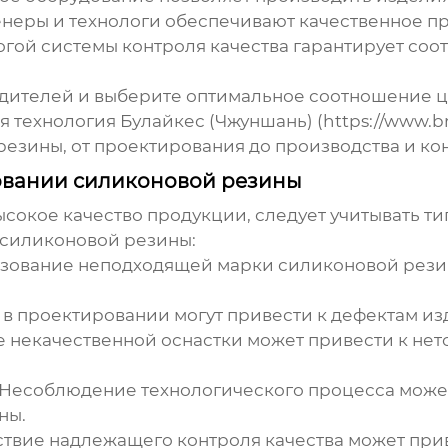
еры и технологи обеспечивают качественное пр
гой системы контроля качества гарантирует соо
ителей и выберите оптимальное соотношение це
 технология Булайкес (Чжуншань)
(
https://www.b
резины
, от проектирования до производства и ко
вании силиконовой резины
сокое качество продукции, следует учитывать т
силиконовой резины
:
зование неподходящей марки силиконовой резин
 проектировании могут привести к дефектам из
 некачественной оснастки может привести к нет
Несоблюдение технологического процесса може
ны.
ствие надлежащего контроля качества может прив