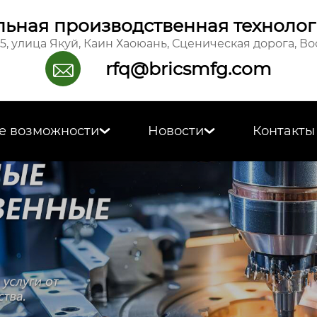
ьная производственная технолог
15, улица Якуй, Каин Хаоюань, Сценическая дорога, В
rfq@bricsmfg.com

е возможности
Новости
Контакты

