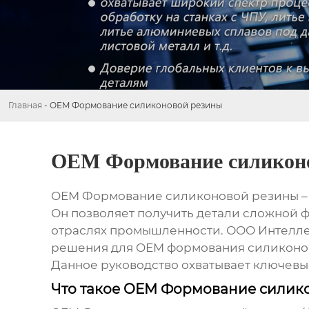
Главная
-
OEM Формование силиконовой резины
OEM Формование силикон
OEM Формование силиконовой резины
–
Он позволяет получить детали сложной ф
отраслях промышленности. ООО Интелле
решения для
OEM формования силиконо
Данное руководство охватывает ключевые
Что такое OEM Формование силик