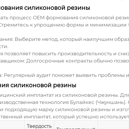
мования силиконовой резины
ать процесс
OEM формования силиконовой рези
тремитесь к упрощению формы и минимизации т
ания:
Выберите метод, который наилучшим образ
сти.
 позволяет повысить производительность и снизи
тавщиком:
Долгосрочные контракты обычно позво
:
Регулярный аудит поможет выявить проблемы и
ия силиконовой резины
дицинский имплантат из силиконовой резины. Для
изводственная технология Булайкес (Чжуншань)
.
и подходящую марку силиконовой резины и изгот
ественный имплантат, который успешно используе
Твердость