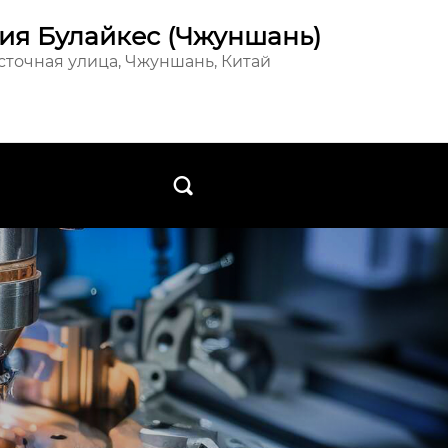
ия Булайкес (Чжуншань)
осточная улица, Чжуншань, Китай
