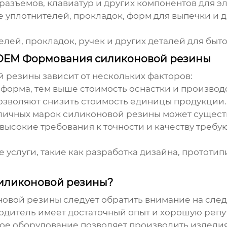
разъемов, клавиатур и других компонентов для э
 уплотнителей, прокладок, форм для выпечки и 
лей, прокладок, ручек и других деталей для быто
 OEM Формования силиконовой резины
й резины
зависит от нескольких факторов:
форма, тем выше стоимость оснастки и производс
зволяют снизить стоимость единицы продукции.
личных марок силиконовой резины может существ
высокие требования к точности и качеству требу
услуги, такие как разработка дизайна, прототип
силиконовой резины?
овой резины следует обратить внимание на сле
одитель имеет достаточный опыт и хорошую репу
е оборудование позволяет производить изделия 