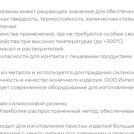
езины имеет решающее значение для обеспечен
как твердость, термостойкость, химическая стойк
лючая:
нства применений, где не требуются особые сво
ойства при высоких температурах (до +300°C).
масел и растворителей.
опасности для контакта с пищевыми продуктами.
я из металла и используется для придания силик
очность и качество конечного изделия. ООО Инт
зует современное оборудование для изготовлени
ия силиконовой резины
:
Наиболее распространенный метод, обеспечива
одит для изготовления простых изделий больши
промисс между литьем под давлением и прессо