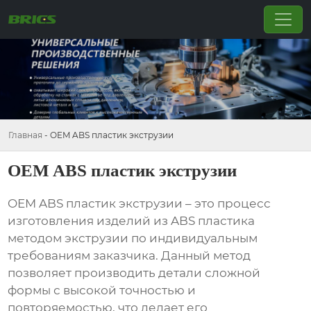
Главная
-
OEM ABS пластик экструзии
OEM ABS пластик экструзии
OEM ABS пластик экструзии
– это процесс
изготовления изделий из ABS пластика
методом экструзии по индивидуальным
требованиям заказчика. Данный метод
позволяет производить детали сложной
формы с высокой точностью и
повторяемостью, что делает его