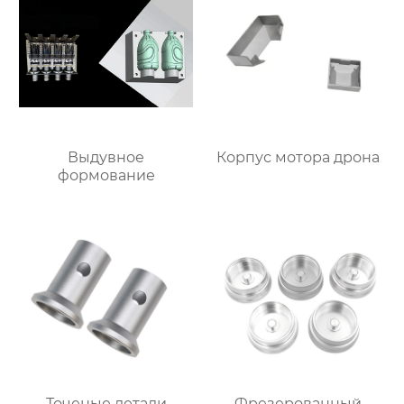
Выдувное
Корпус мотора дрона
формование
Точеные детали
Фрезерованный