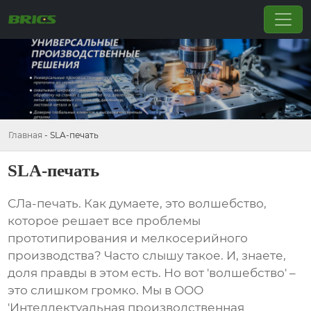
Главная
-
SLA-печать
SLA-печать
СЛа-печать
. Как думаете, это волшебство,
которое решает все проблемы
прототипирования и мелкосерийного
производства? Часто слышу такое. И, знаете,
доля правды в этом есть. Но вот 'волшебство' –
это слишком громко. Мы в ООО
'Интеллектуальная производственная