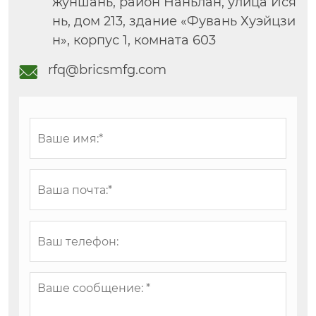
жуншань, район Наньлан, улица Ися
нь, дом 213, здание «Фувань Хуэйцзи
н», корпус 1, комната 603
rfq@bricsmfg.com
