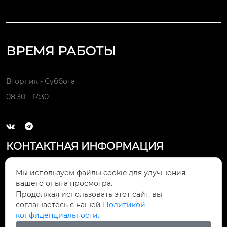
ых операций обраб
кий лист с помощью 
отки.
таких операций, как
 резка, гибка, штамп
овка, сварка и обра
ВРЕМЯ РАБОТЫ
ботка поверхности,
 превращается в ко
мпоненты с различ
Вторник - Суббота
ной формой и функ
08:30 - 17:30
циональностью.


КОНТАКТНАЯ ИНФОРМАЦИЯ
Электронная почта:

Мы используем файлы cookie для улучшения
rfq@bricsmfg.com
вашего опыта просмотра.
Продолжая использовать этот сайт, вы
Адресс компании:
соглашаетесь с нашей
Политикой

Китай, провинция Гуандун, город
конфиденциальности.
Чжуншань, район Наньлан, улица