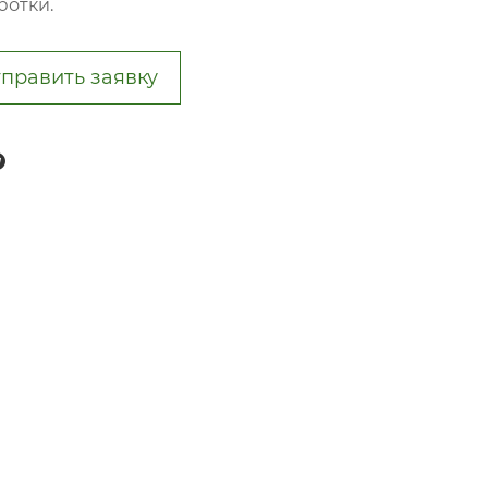
ботки.
править заявку
