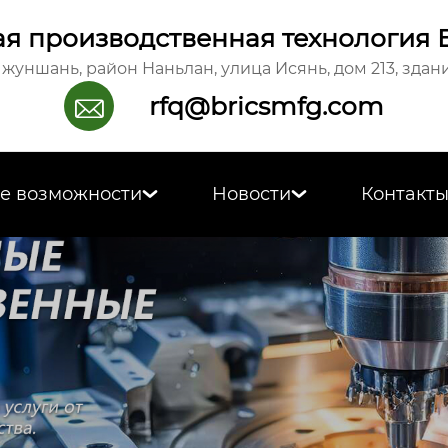
я производственная технология 
жуншань, район Наньлан, улица Исянь, дом 213, здани
rfq@bricsmfg.com

е возможности
Новости
Контакт

