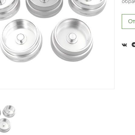
обра
От
