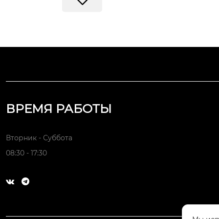
ВРЕМЯ РАБОТЫ
Вторник - Суббота
08:30 - 17:30


Сложные детали с многоосевой
обработкой