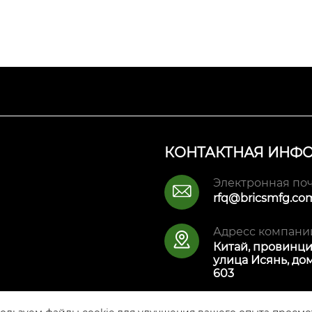
КОНТАКТНАЯ ИНФ
Электронная поч

rfq@bricsmfg.co
Адресс компани

Китай, провинци
улица Исянь, дом
603