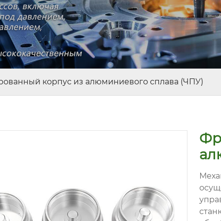
ованный корпус из алюминиевого сплава (ЧПУ)
Фр
ал
Меха
осущ
упра
стан