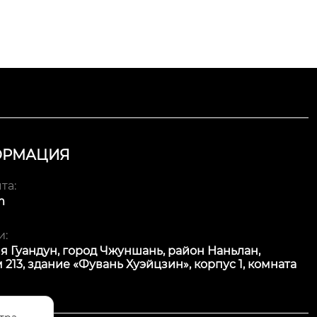
ОРМАЦИЯ
та:
m
и:
я Гуандун, город Чжуншань, район Наньлан,
 213, здание «Фувань Хуэйцзин», корпус 1, комната