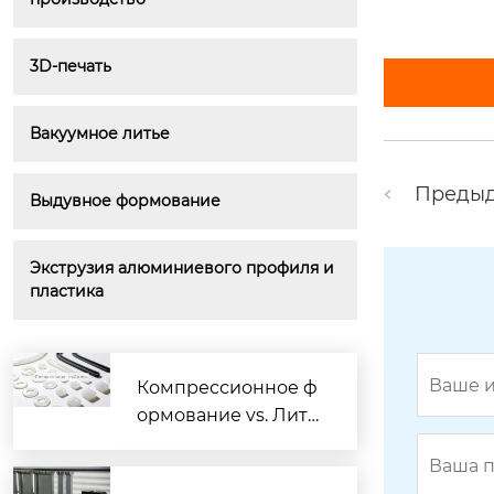
3D-печать
Вакуумное литье
Преды
Выдувное формование
Экструзия алюминиевого профиля и 
пластика
Компрессионное ф
ормование vs. Лить
ё жидкого силикон
а: когда пора менят