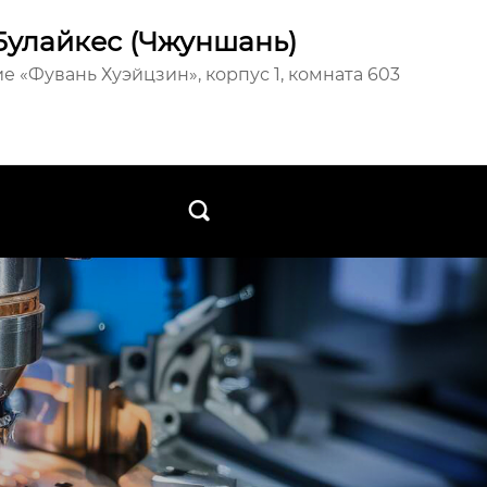
Булайкес (Чжуншань)
е «Фувань Хуэйцзин», корпус 1, комната 603
ы
