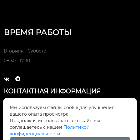
ВРЕМЯ РАБОТЫ
Вторник - Суббота
08:30 - 17:30


КОНТАКТНАЯ ИНФОРМАЦИЯ
Электронная почта:

Мы используем файлы cookie для улучшения
rfq@bricsmfg.com
вашего опыта просмотра.
Продолжая использовать этот сайт, вы
Адресс компании:
соглашаетесь с нашей
Политикой

Китай, провинция Гуандун, город
конфиденциальности.
Чжуншань, район Наньлан, улица