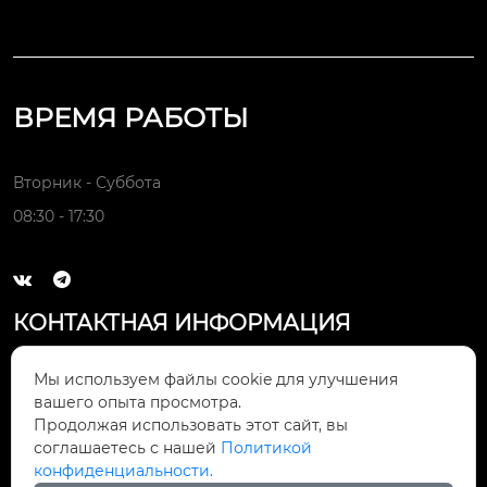
ВРЕМЯ РАБОТЫ
Вторник - Суббота
08:30 - 17:30


КОНТАКТНАЯ ИНФОРМАЦИЯ
Электронная почта:

Мы используем файлы cookie для улучшения
rfq@bricsmfg.com
вашего опыта просмотра.
Продолжая использовать этот сайт, вы
Адресс компании:
соглашаетесь с нашей
Политикой

Китай, провинция Гуандун, город
конфиденциальности.